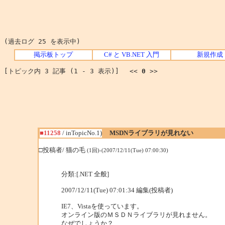
(過去ログ 25 を表示中)
掲示板トップ
C# と VB.NET 入門
新規作成
[トピック内 3 記事 (1 - 3 表示)] <<
0
>>
■11258
/ inTopicNo.1)
MSDNライブラリが見れない
□投稿者/ 猫の毛
(1回)-(2007/12/11(Tue) 07:00:30)
分類:[.NET 全般]
2007/12/11(Tue) 07:01:34 編集(投稿者)
IE7、Vistaを使っています。
オンライン版のＭＳＤＮライブラリが見れません。
なぜでしょうか？