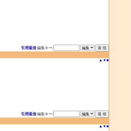
引用返信
編集キー/
▲
▼
■
引用返信
編集キー/
▲
▼
■