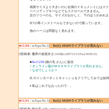
画面サイズより大きいのに右側のドキュメントにはスク
ページアップキーなどでもスクロールできません。
左のツリーのも、サイズがおかしく、下のほうがみれま
IE7の再インストールもできないので困っています。
他のページは問題なく見れます。
■11260
/ inTopicNo.2)
Re[1]: MSDNライブラリが見れない
□投稿者/ 魔界の仮面弁士
(545回)-(2007/12/11(Tue) 09:09:22)
■
No11258
(猫の毛 さん) に返信
> オンライン版のＭＳＤＮライブラリが見れません。
> なぜでしょうか？
IE のインターネットキャッシュをクリアしてみては如何
# 私はこれでなおったので…。
■11261
/ inTopicNo.3)
Re[2]: MSDNライブラリが見れない
□投稿者/ 猫の毛