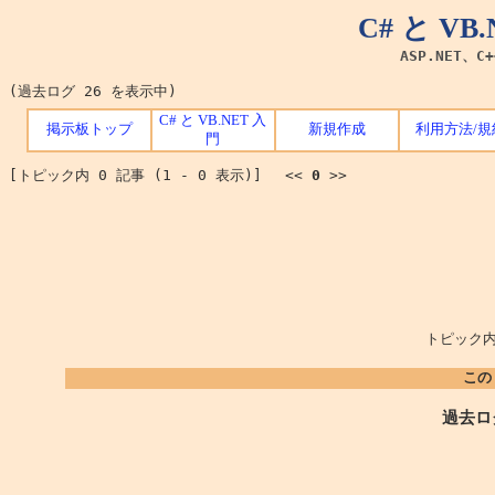
C# と V
ASP.NET、C
(過去ログ 26 を表示中)
C# と VB.NET 入
掲示板トップ
新規作成
利用方法/規
門
[トピック内 0 記事 (1 - 0 表示)] <<
0
>>
トピック内
この
過去ロ