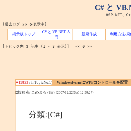
C# と V
ASP.NET、C
(過去ログ 26 を表示中)
C# と VB.NET 入
掲示板トップ
新規作成
利用方法/規
門
[トピック内 3 記事 (1 - 3 表示)] <<
0
>>
■11853
/ inTopicNo.1)
WindowsFormにWPFコントロールを配置
□投稿者/ こめまる
(1回)-(2007/12/22(Sat) 12:58:27)
分類:[C#]