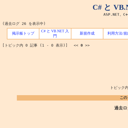
C# と V
ASP.NET、C
(過去ログ 26 を表示中)
C# と VB.NET 入
掲示板トップ
新規作成
利用方法/規
門
[トピック内 0 記事 (1 - 0 表示)] <<
0
>>
トピック内
この
過去ロ