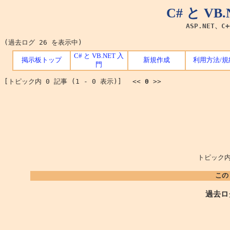
C# と V
ASP.NET、C
(過去ログ 26 を表示中)
C# と VB.NET 入
掲示板トップ
新規作成
利用方法/規
門
[トピック内 0 記事 (1 - 0 表示)] <<
0
>>
トピック内
この
過去ロ