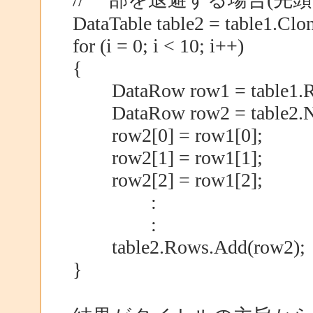
DataTable table2 = table1.Clon
for (i = 0; i < 10; i++)
{
DataRow row1 = table1.Ro
DataRow row2 = table2.N
row2[0] = row1[0];
row2[1] = row1[1];
row2[2] = row1[2];
:
:
table2.Rows.Add(row2);
}