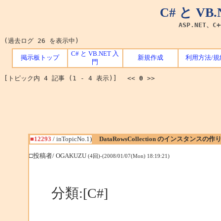
C# と V
ASP.NET、C
(過去ログ 26 を表示中)
C# と VB.NET 入
掲示板トップ
新規作成
利用方法/規
門
[トピック内 4 記事 (1 - 4 表示)] <<
0
>>
■12293
/ inTopicNo.1)
DataRowsCollection のインスタンスの作
□投稿者/ OGAKUZU
(4回)-(2008/01/07(Mon) 18:19:21)
分類:[C#]