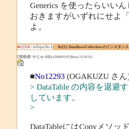
Generics を使ったら
おきますがいずれにせよ
よ。
■12316
/ inTopicNo.3)
Re[1]: DataRowsCollection のインス
□投稿者/ やじゅ
(8回)-(2008/01/07(Mon) 23:28:51)
■
No12293
(OGAKUZU さん
> DataTable の内容
しています。
>
DataTableにはCopyメ