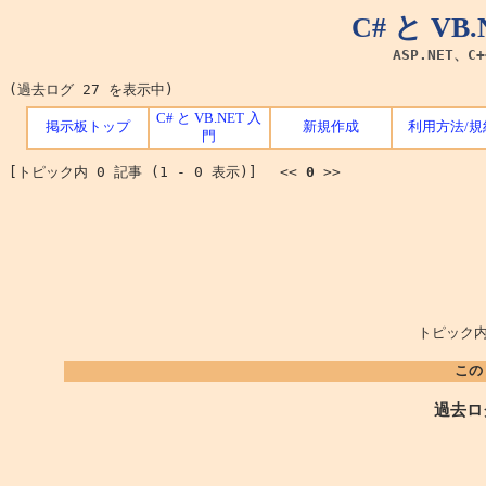
C# と V
ASP.NET、C
(過去ログ 27 を表示中)
C# と VB.NET 入
掲示板トップ
新規作成
利用方法/規
門
[トピック内 0 記事 (1 - 0 表示)] <<
0
>>
トピック内
この
過去ロ