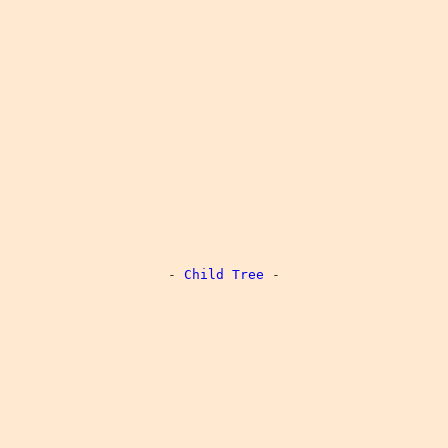
-
Child Tree
-