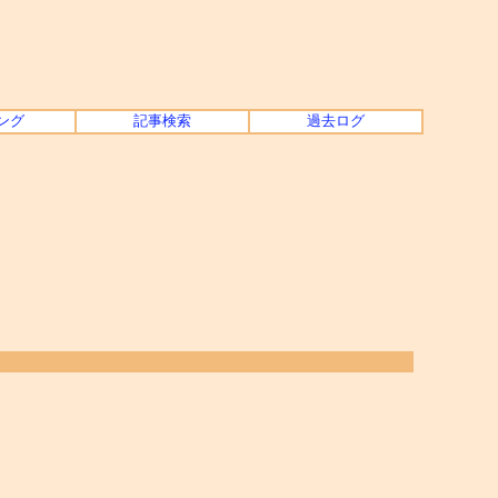
ング
記事検索
過去ログ