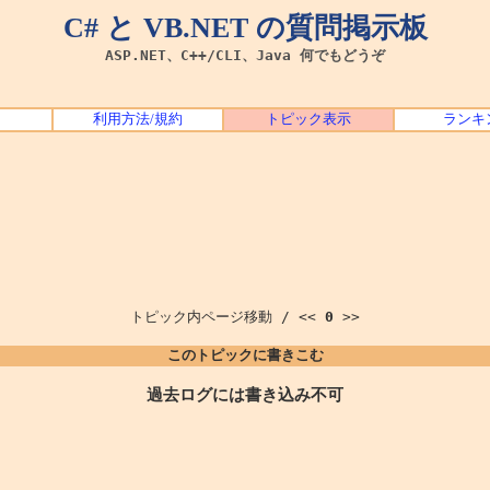
C# と VB.NET の質問掲示板
ASP.NET、C++/CLI、Java 何でもどうぞ
利用方法/規約
トピック表示
ランキ
トピック内ページ移動 / <<
0
>>
このトピックに書きこむ
過去ログには書き込み不可