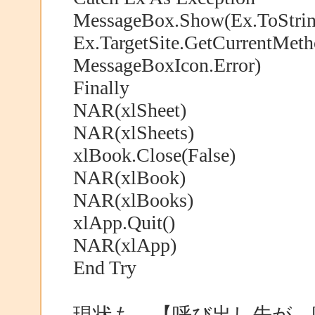
MessageBox.Show(Ex.ToString
Ex.TargetSite.GetCurrentMe
MessageBoxIcon.Error)
Finally
NAR(xlSheet)
NAR(xlSheets)
xlBook.Close(False)
NAR(xlBook)
NAR(xlBooks)
xlApp.Quit()
NAR(xlApp)
End Try
現状も、【呼び出し先が、