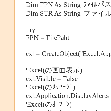
Dim FPN As String 'ﾌｧｲﾙパ
Dim STR As String 'ファ
Try
FPN = FilePaht
exl = CreateObject("Excel.App
'Excel(の画面表示)
exl.Visible = False
'Excel(のﾒｯｾｰｼﾞ)
exl.Application.DisplayAlerts 
'Excel(のｵｰﾌﾟﾝ)