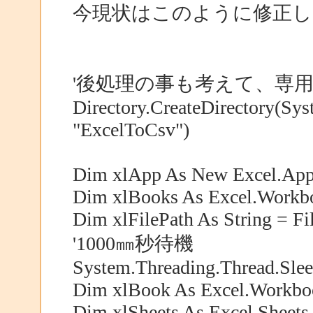
今現状はこのように修正し
'後処理の事も考えて、専
Directory.CreateDirectory(Sy
"ExcelToCsv")
Dim xlApp As New Excel.Appl
Dim xlBooks As Excel.Workb
Dim xlFilePath As String = Fi
'1000㎜秒待機
System.Threading.Thread.Sle
Dim xlBook As Excel.Workboo
Dim xlSheets As Excel.Sheets