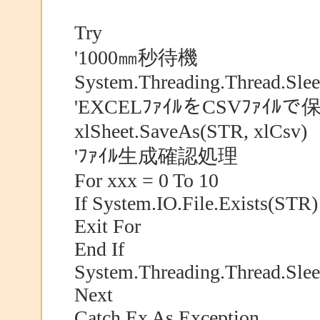
Try
'1000㎜秒待機
System.Threading.Thread.Sle
'EXCELﾌｧｲﾙをCSVﾌｧｲﾙで
xlSheet.SaveAs(STR, xlCsv)
'ﾌｧｲﾙ生成確認処理
For xxx = 0 To 10
If System.IO.File.Exists(STR)
Exit For
End If
System.Threading.Thread.Sle
Next
Catch Ex As Exception