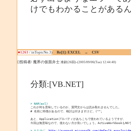
けでもわかることがある
■1263
/ inTopicNo.3)
Re[1]: EXCEL → CSV
□投稿者/ 魔界の仮面弁士
准尉(26回)-(2005/09/06(Tue) 12:44:40)
分類:[VB.NET]
> NAR(exl)
これが何を意味しているのか、質問文からは読み取れませんでした。
# 名前に特徴があるので、検討は付きますけど。(^^;
あと、Applicationプロパティがあちこちで使われているようですが、
今回は無意味なので、使わない方が良いでしょう。ActiveWorkbookもNG
> ちなみに、
http://support.microsoft.com/default.aspx?scid=