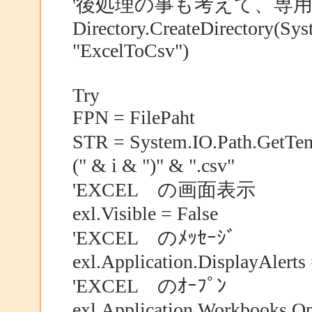
'後処理の事も考えて、専
Directory.CreateDirectory(Sy
"ExcelToCsv")
Try
FPN = FilePaht
STR = System.IO.Path.GetT
(" & i & ")" & ".csv"
'EXCEL の画面表示
exl.Visible = False
'EXCEL のﾒｯｾｰｼﾞ
exl.Application.DisplayAlerts 
'EXCEL のｵｰﾌﾟﾝ
exl.Application.Workbooks.