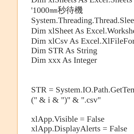
'1000㎜秒待機
System.Threading.Thread.Sle
Dim xlSheet As Excel.Work
Dim xlCsv As Excel.XlFileFo
Dim STR As String
Dim xxx As Integer
STR = System.IO.Path.GetT
(" & i & ")" & ".csv"
xlApp.Visible = False
xlApp.DisplayAlerts = False