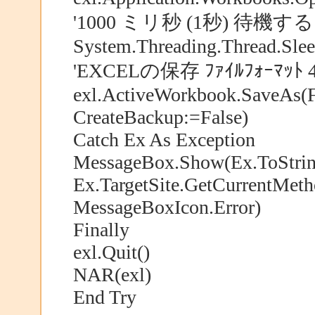
'1000 ミリ秒 (1秒) 待機する
System.Threading.Thread.Sle
'EXCELの保存 ﾌｧｲﾙﾌｫｰﾏｯﾄ 
exl.ActiveWorkbook.SaveAs(F
CreateBackup:=False)
Catch Ex As Exception
MessageBox.Show(Ex.ToString
Ex.TargetSite.GetCurrentMe
MessageBoxIcon.Error)
Finally
exl.Quit()
NAR(exl)
End Try