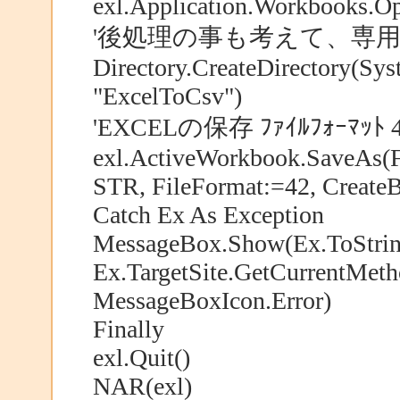
exl.Application.Workbooks.
'後処理の事も考えて、専
Directory.CreateDirectory(Sy
"ExcelToCsv")
'EXCELの保存 ﾌｧｲﾙﾌｫｰﾏｯﾄ 
exl.ActiveWorkbook.SaveAs(F
STR, FileFormat:=42, Create
Catch Ex As Exception
MessageBox.Show(Ex.ToString
Ex.TargetSite.GetCurrentMe
MessageBoxIcon.Error)
Finally
exl.Quit()
NAR(exl)