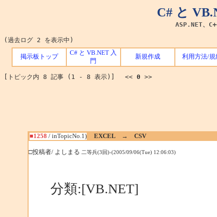
C# と V
ASP.NET、C
(過去ログ 2 を表示中)
C# と VB.NET 入
掲示板トップ
新規作成
利用方法/規
門
[トピック内 8 記事 (1 - 8 表示)] <<
0
>>
■1258
/ inTopicNo.1)
EXCEL → CSV
□投稿者/ よしまる
二等兵(3回)-(2005/09/06(Tue) 12:06:03)
分類:[VB.NET]