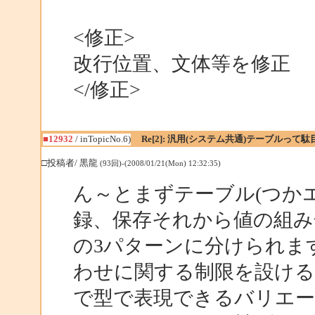
<修正>
改行位置、文体等を修正
</修正>
■12932
/ inTopicNo.6)
Re[2]: 汎用(システム共通)テーブルって
□投稿者/ 黒龍
(93回)-(2008/01/21(Mon) 12:32:35)
ん～とまずテーブル(つか
録、保存それから値の組み
の3パターンに分けられま
わせに関する制限を設け
で型で表現できるバリエー