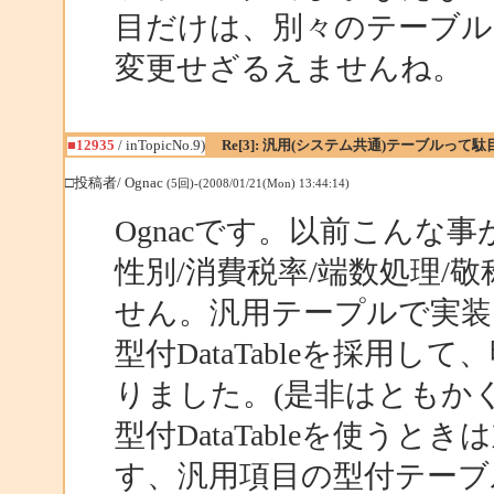
目だけは、別々のテーブル
変更せざるえませんね。
■12935
/ inTopicNo.9)
Re[3]: 汎用(システム共通)テーブルって
□投稿者/ Ognac
(5回)-(2008/01/21(Mon) 13:44:14)
Ognacです。以前こんな
性別/消費税率/端数処理/
せん。汎用テープルで実
型付DataTableを採用して
りました。(是非はともかく
型付DataTableを使う
す、汎用項目の型付テーブ