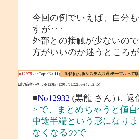
今回の例でいえば、自分も
すが･･･
外部との接触が少ないので
方がいいのか迷うところ
■12975
/ inTopicNo.11)
Re[3]: 汎用(システム共通)テーブルっ
□投稿者/ やじゅ
(23回)-(2008/01/22(Tue) 12:52:15)
■
No12932
(黒龍 さん) に返
> で、まとめちゃうと値
中途半端という形になりま
なくなるので