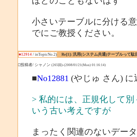
ほどのこともないはず
小さいテーブルに分ける
でにご教授ください。
■12914
/ inTopicNo.2)
Re[1]: 汎用(システム共通)テーブルって
□投稿者/ シャノン
(265回)-(2008/01/21(Mon) 01:16:14)
■
No12881
(やじゅ さん) 
> 私的には、正規化して
いう古い考えですが
まったく関連のないデー