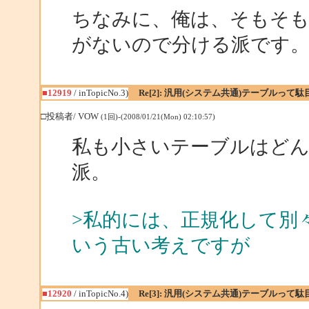
ちなみに、俺は、そもそ
がないので分ける派です
■12919
/ inTopicNo.3)
Re[2]: 汎用(システム共通)テーブルって
□投稿者/ VOW
(1回)-(2008/01/21(Mon) 02:10:57)
私も小さいテーブルはど
派。
>私的には、正規化して別
いう古い考えですが
■12920
/ inTopicNo.4)
Re[3]: 汎用(システム共通)テーブルって