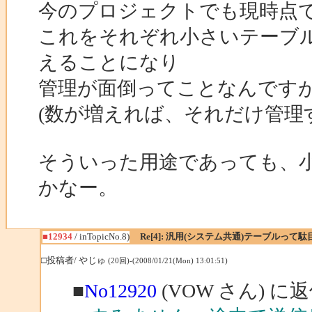
今のプロジェクトでも現時点
これをそれぞれ小さいテーブ
えることになり
管理が面倒ってことなんですが･
(数が増えれば、それだけ管理
そういった用途であっても、
かなー。
■12934
/ inTopicNo.8)
Re[4]: 汎用(システム共通)テーブルって
□投稿者/ やじゅ
(20回)-(2008/01/21(Mon) 13:01:51)
■
No12920
(VOW さん) に