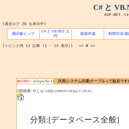
C# と V
ASP.NET、C
(過去ログ 28 を表示中)
C# と VB.NET 入
掲示板トップ
新規作成
利用方法/規
門
[トピック内 13 記事 (1 - 13 表示)] <<
0
>>
■12881
/ inTopicNo.1)
汎用(システム共通)テーブルって駄目です
□投稿者/ やじゅ
(18回)-(2008/01/19(Sat) 17:20:41)
分類:[データベース全般]