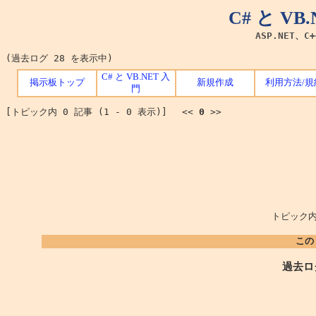
C# と V
ASP.NET、C
(過去ログ 28 を表示中)
C# と VB.NET 入
掲示板トップ
新規作成
利用方法/規
門
[トピック内 0 記事 (1 - 0 表示)] <<
0
>>
トピック内
この
過去ロ