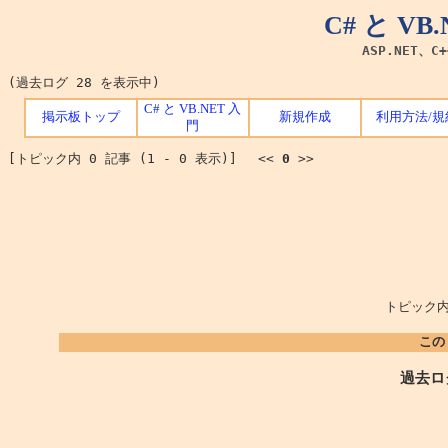
C# と V
ASP.NET、C
(過去ログ 28 を表示中)
C# と VB.NET 入
掲示板トップ
新規作成
利用方法/規
門
[トピック内 0 記事 (1 - 0 表示)] <<
0
>>
トピック内
この
過去ロ