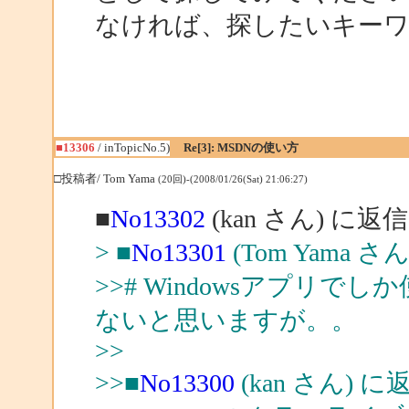
なければ、探したいキー
■13306
/ inTopicNo.5)
Re[3]: MSDNの使い方
□投稿者/ Tom Yama
(20回)-(2008/01/26(Sat) 21:06:27)
■
No13302
(kan さん) に返信
> ■
No13301
(Tom Yama さ
>># Windowsアプリ
ないと思いますが。。
>>
>>■
No13300
(kan さん) に