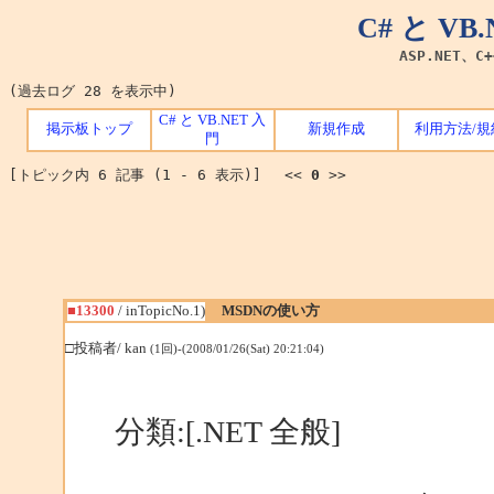
C# と V
ASP.NET、C
(過去ログ 28 を表示中)
C# と VB.NET 入
掲示板トップ
新規作成
利用方法/規
門
[トピック内 6 記事 (1 - 6 表示)] <<
0
>>
■13300
/ inTopicNo.1)
MSDNの使い方
□投稿者/ kan
(1回)-(2008/01/26(Sat) 20:21:04)
分類:[.NET 全般]