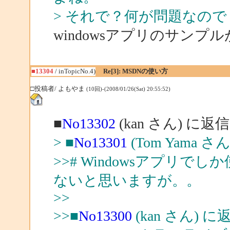
> それで？何が問題なの
windowsアプリのサンプ
■13304
/ inTopicNo.4)
Re[3]: MSDNの使い方
□投稿者/ よもやま
(10回)-(2008/01/26(Sat) 20:55:52)
■
No13302
(kan さん) に返信
> ■
No13301
(Tom Yama さ
>># Windowsアプリ
ないと思いますが。。
>>
>>■
No13300
(kan さん) に