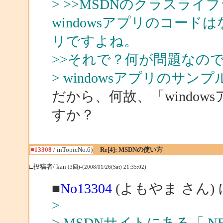
> >>MSDNのクラスラ
windowsアプリのコー
リですよね。
>>それで？何が問題なの
> windowsアプリのサ
だから、何故、「windo
すか？
■13308
/ inTopicNo.6)
Re[4]: MSDNの使い方
□投稿者/ kan
(3回)-(2008/01/26(Sat) 21:35:02)
■
No13304
(よもやま さん)
>
> MSDNサイトにある「.NE