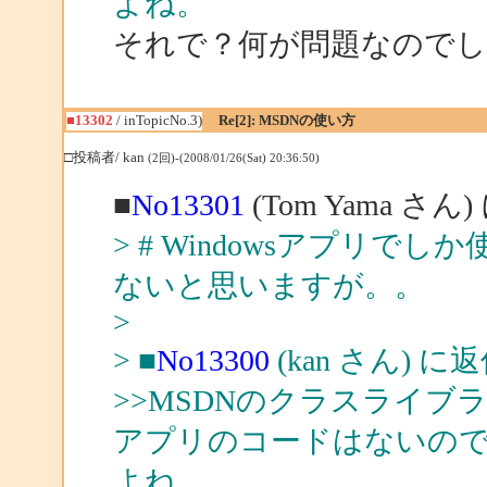
よね。
それで？何が問題なので
■13302
/ inTopicNo.3)
Re[2]: MSDNの使い方
□投稿者/ kan
(2回)-(2008/01/26(Sat) 20:36:50)
■
No13301
(Tom Yama さん
> # Windowsアプリ
ないと思いますが。。
>
> ■
No13300
(kan さん) に
>>MSDNのクラスライブラ
アプリのコードはないの
よね。