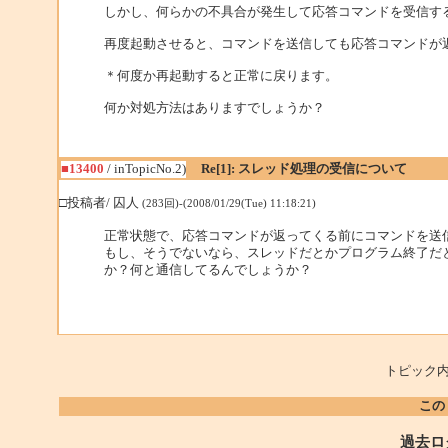
しかし、何らかの不具合が発生して応答コマンドを受信す
再度起動させると、コマンドを送信しても応答コマンドが
＊何度か再起動すると正常に戻ります。
何か対処方法はありますでしょうか？
■13400
/ inTopicNo.2)
Re[1]: スレッド処理の受信について
□投稿者/ 囚人
(283回)-(2008/01/29(Tue) 11:18:21)
正常状態で、応答コマンドが返ってくる前にコマンドを送
もし、そうでないなら、スレッドだとかプログラム終了だ
か？何と通信してるんでしょうか？
トピック内
この
過去ロ