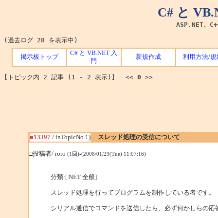
C# と V
ASP.NET、C
(過去ログ 28 を表示中)
C# と VB.NET 入
掲示板トップ
新規作成
利用方法/規
門
[トピック内 2 記事 (1 - 2 表示)] <<
0
>>
■13397
/ inTopicNo.1)
スレッド処理の受信について
□投稿者/ roro
(1回)-(2008/01/29(Tue) 11:07:16)
分類:[.NET 全般]
スレッド処理を行ってプログラムを制作している者です。
シリアル通信でコマンドを送信したら、必ず何かしらの応