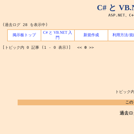
C# と V
ASP.NET、C
(過去ログ 28 を表示中)
C# と VB.NET 入
掲示板トップ
新規作成
利用方法/規
門
[トピック内 0 記事 (1 - 0 表示)] <<
0
>>
トピック内
この
過去ロ