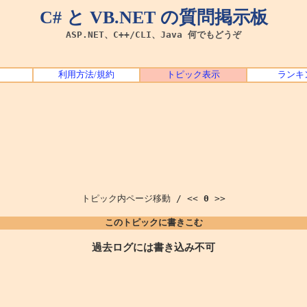
C# と VB.NET の質問掲示板
ASP.NET、C++/CLI、Java 何でもどうぞ
利用方法/規約
トピック表示
ランキ
トピック内ページ移動 / <<
0
>>
このトピックに書きこむ
過去ログには書き込み不可