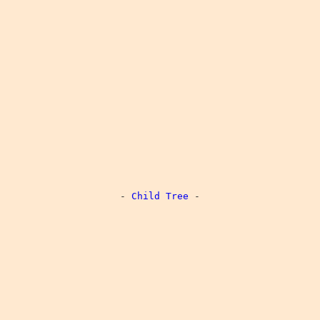
-
Child Tree
-