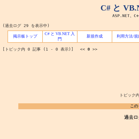
C# と V
ASP.NET、C
(過去ログ 29 を表示中)
C# と VB.NET 入
掲示板トップ
新規作成
利用方法/規
門
[トピック内 0 記事 (1 - 0 表示)] <<
0
>>
トピック内
この
過去ロ