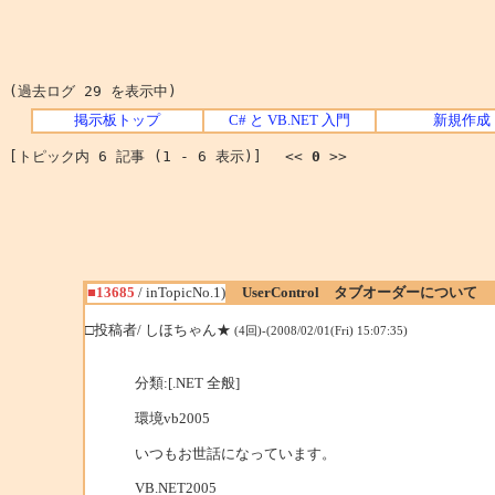
(過去ログ 29 を表示中)
掲示板トップ
C# と VB.NET 入門
新規作成
[トピック内 6 記事 (1 - 6 表示)] <<
0
>>
■13685
/ inTopicNo.1)
UserControl タブオーダーについて
□投稿者/ しほちゃん★
(4回)-(2008/02/01(Fri) 15:07:35)
分類:[.NET 全般]
環境vb2005
いつもお世話になっています。
VB.NET2005