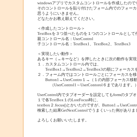
windowsアプリでカスタムコントロールを作成したので
そのコントロールを貼り付けたフォーム内でのフォーカ
思うようにいきません。
どなたかお教え願えてください。
＜作成したコントロール＞
TextBoxを３つ並べたものを１つのコントロールとして
親コントロール名：UserControl
子コントロール名：TextBox1、TextBox2、TextBox3
＜実現したい動作＞
あるキー（→キーなど）を押したときに次の動作を実現
１．カスタムコントロール内では、
TextBox1→TextBox2→TextBox3の順にフォー
２．フォーム内ではコントロールごとにフォーカスを移
Button1→UserContro１→（１の内部フォーカス移
（UserControl1～UserContorol６まであります。
UserControl内でタブオーダーを設定してもformの
１で各TextBox１のLostFocus時に、
textbox２.focus()とかいたのですが、Button1→UserCon
検索した結果GetNextControlでうまくいった例が
よろしくお願いいたします。