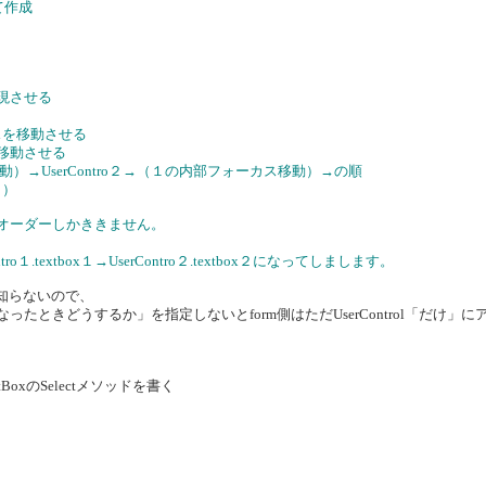
て作成
現させる
ーカスを移動させる
移動させる
ス移動）→UserContro２→（１の内部フォーカス移動）→の順
。）
のタブオーダーしかききません。
ontro１.textbox１→UserContro２.textbox２になってしまします。
ことを知らないので、
クティブになったときどうするか」を指定しないとform側はただUserControl「だけ」
BoxのSelectメソッドを書く