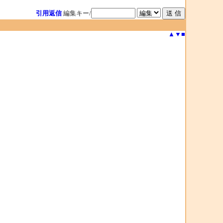
引用返信
編集キー/
▲
▼
■