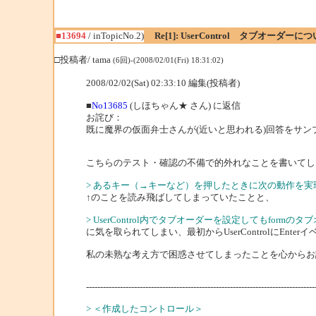
■13694
/ inTopicNo.2)
Re[1]: UserControl タブオーダーに
□投稿者/ tama
(6回)-(2008/02/01(Fri) 18:31:02)
2008/02/02(Sat) 02:33:10 編集(投稿者)
■
No13685
(しほちゃん★ さん) に返信
お詫び：
既に魔界の仮面弁士さんが(近いと思われる)回答をサ
こちらのテスト・確認の不備で的外れなことを書いてし
> あるキー（→キーなど）を押したときに次の動作を実
↑のことを読み飛ばしてしまっていたことと、
> UserControl内でタブオーダーを設定してもform
に気を取られてしまい、最初からUserControlにEn
私の未熟な考え方で困惑させてしまったことを心からお
---------------------------------------------------------------------------------
> ＜作成したコントロール＞