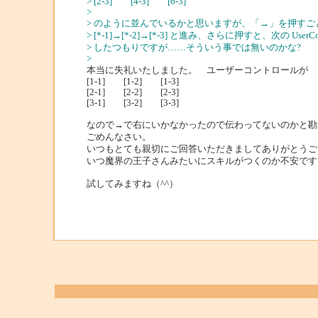
> [2-3] [4-3] [6-3]
>
> のように並んでいるかと思いますが、「→」を押すごとに、U
> [*-1]→[*-2]→[*-3] と進み、さらに押すと、次の User
> したつもりですが……そういう事では無いのかな?
>
本当に失礼いたしました。 ユーザーコントロールが
[1-1] [1-2] [1-3]
[2-1] [2-2] [2-3]
[3-1] [3-2] [3-3]
なので→で右にいかなかったので伝わってないのかと勘
ごめんなさい。
いつもとても親切にご回答いただきましてありがとうご
いつ魔界の王子さんみたいにスキルがつくのか不安です
試してみますね（^^）