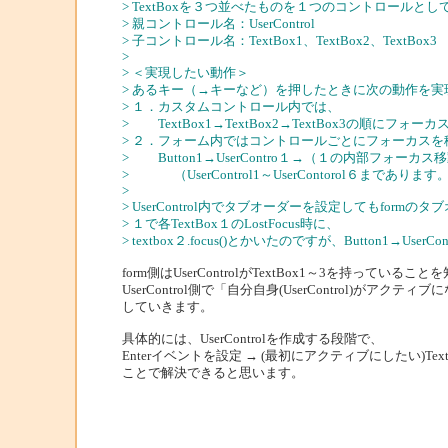
> TextBoxを３つ並べたものを１つのコントロールとし
> 親コントロール名：UserControl
> 子コントロール名：TextBox1、TextBox2、TextBox3
>
> ＜実現したい動作＞
> あるキー（→キーなど）を押したときに次の動作を実
> １．カスタムコントロール内では、
> TextBox1→TextBox2→TextBox3の順にフォ
> ２．フォーム内ではコントロールごとにフォーカスを
> Button1→UserContro１→（１の内部フォーカ
> （UserControl1～UserContorol６まであります
>
> UserControl内でタブオーダーを設定してもform
> １で各TextBox１のLostFocus時に、
> textbox２.focus()とかいたのですが、Button1→UserC
form側はUserControlがTextBox1～3を持っている
UserControl側で「自分自身(UserControl)がア
していきます。
具体的には、UserControlを作成する段階で、
Enterイベントを設定 → (最初にアクティブにしたい)Text
ことで解決できると思います。