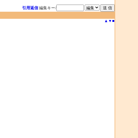
引用返信
編集キー/
▲
▼
■