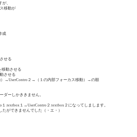
すが、
ス移動が
作成
させる
カスを移動させる
動させる
動）→UserContro２→（１の内部フォーカス移動）→の順
）
タブオーダーしかききません。
tro１.textbox１→UserContro２.textbox２になってしまします。
ありましたができませんでした（・エ・）