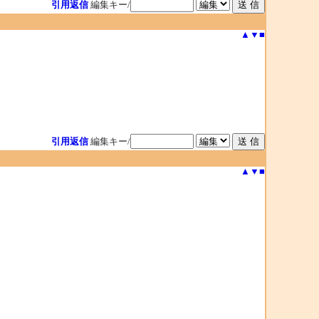
引用返信
編集キー/
▲
▼
■
引用返信
編集キー/
▲
▼
■