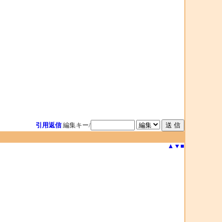
引用返信
編集キー/
▲
▼
■