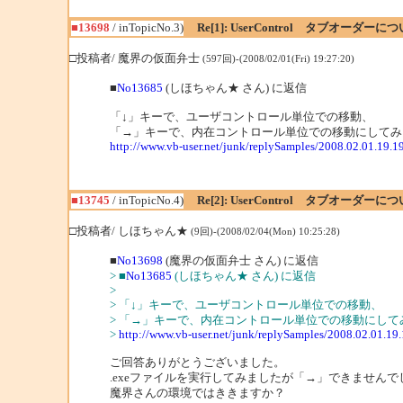
■13698
/ inTopicNo.3)
Re[1]: UserControl タブオーダーに
□投稿者/ 魔界の仮面弁士
(597回)-(2008/02/01(Fri) 19:27:20)
■
No13685
(しほちゃん★ さん) に返信
「↓」キーで、ユーザコントロール単位での移動、
「→」キーで、内在コントロール単位での移動にしてみ
http://www.vb-user.net/junk/replySamples/2008.02.01.19.1
■13745
/ inTopicNo.4)
Re[2]: UserControl タブオーダーに
□投稿者/ しほちゃん★
(9回)-(2008/02/04(Mon) 10:25:28)
■
No13698
(魔界の仮面弁士 さん) に返信
> ■
No13685
(しほちゃん★ さん) に返信
>
> 「↓」キーで、ユーザコントロール単位での移動、
> 「→」キーで、内在コントロール単位での移動にして
>
http://www.vb-user.net/junk/replySamples/2008.02.01.19
ご回答ありがとうございました。
.exeファイルを実行してみましたが「→」できません
魔界さんの環境ではききますか？