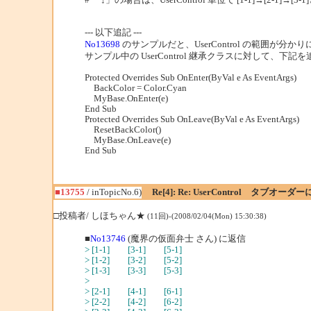
--- 以下追記 ---
No13698
のサンプルだと、UserControl の範囲が分
サンプル中の UserControl 継承クラスに対して、下
Protected Overrides Sub OnEnter(ByVal e As EventArgs)
BackColor = Color.Cyan
MyBase.OnEnter(e)
End Sub
Protected Overrides Sub OnLeave(ByVal e As EventArgs)
ResetBackColor()
MyBase.OnLeave(e)
End Sub
■13755
/ inTopicNo.6)
Re[4]: Re: UserControl タブオー
□投稿者/ しほちゃん★
(11回)-(2008/02/04(Mon) 15:30:38)
■
No13746
(魔界の仮面弁士 さん) に返信
> [1-1] [3-1] [5-1]
> [1-2] [3-2] [5-2]
> [1-3] [3-3] [5-3]
>
> [2-1] [4-1] [6-1]
> [2-2] [4-2] [6-2]