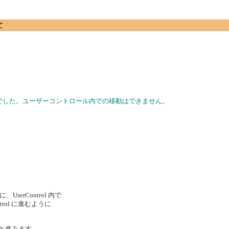
て
せんでした。ユーザーコントロール内での移動はできません。
erControl 内で
ntrol に進むように
3-1]と進みます。