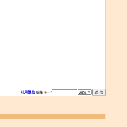
引用返信
編集キー/