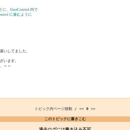
serControl 内で
Control に進むように
違いしてました。
ざいます。
、＞＜
トピック内ページ移動 / <<
0
>>
このトピックに書きこむ
過去ログには書き込み不可