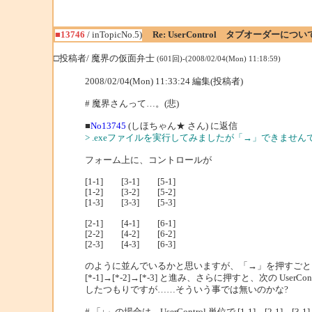
■13746
/ inTopicNo.5)
Re: UserControl タブオーダーについ
□投稿者/ 魔界の仮面弁士
(601回)-(2008/02/04(Mon) 11:18:59)
2008/02/04(Mon) 11:33:24 編集(投稿者)
# 魔界さんって…。(悲)
■
No13745
(しほちゃん★ さん) に返信
> .exeファイルを実行してみましたが「→」できま
フォーム上に、コントロールが
[1-1] [3-1] [5-1]
[1-2] [3-2] [5-2]
[1-3] [3-3] [5-3]
[2-1] [4-1] [6-1]
[2-2] [4-2] [6-2]
[2-3] [4-3] [6-3]
のように並んでいるかと思いますが、「→」を押すごとに、Us
[*-1]→[*-2]→[*-3] と進み、さらに押すと、次の UserCo
したつもりですが……そういう事では無いのかな?
# 「↓」の場合は、UserControl 単位で [1-1]→[2-1]→[