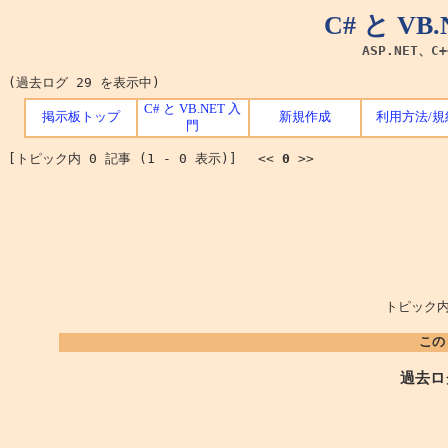
C# と V
ASP.NET、C
(過去ログ 29 を表示中)
C# と VB.NET 入
掲示板トップ
新規作成
利用方法/規
門
[トピック内 0 記事 (1 - 0 表示)] <<
0
>>
トピック内
この
過去ロ