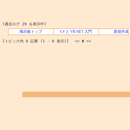
(過去ログ 29 を表示中)
掲示板トップ
C# と VB.NET 入門
新規作成
[トピック内 0 記事 (1 - 0 表示)] <<
0
>>