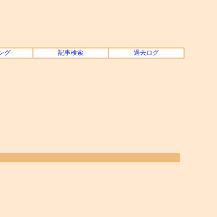
ング
記事検索
過去ログ