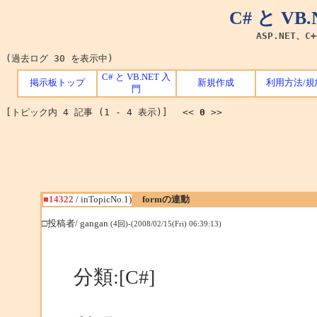
C# と V
ASP.NET、C
(過去ログ 30 を表示中)
C# と VB.NET 入
掲示板トップ
新規作成
利用方法/規
門
[トピック内 4 記事 (1 - 4 表示)] <<
0
>>
■14322
/ inTopicNo.1)
formの連動
□投稿者/ gangan
(4回)-(2008/02/15(Fri) 06:39:13)
分類:[C#]