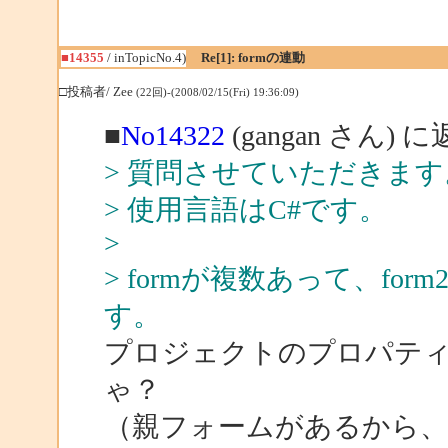
■14355
/ inTopicNo.4)
Re[1]: formの連動
□投稿者/ Zee
(22回)-(2008/02/15(Fri) 19:36:09)
■
No14322
(gangan さん) 
> 質問させていただきます
> 使用言語はC#です。
>
> formが複数あって、f
す。
プロジェクトのプロパティ
ゃ？
（親フォームがあるから