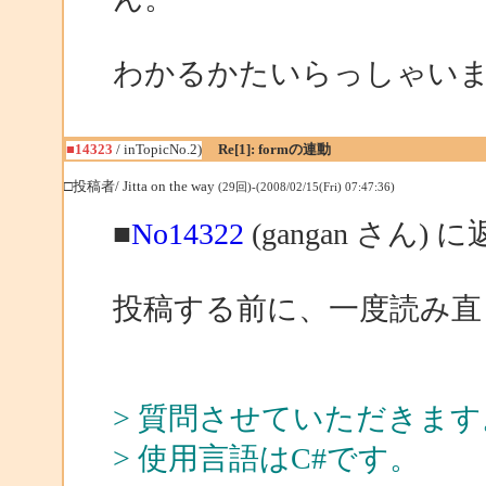
わかるかたいらっしゃい
■14323
/ inTopicNo.2)
Re[1]: formの連動
□投稿者/ Jitta on the way
(29回)-(2008/02/15(Fri) 07:47:36)
■
No14322
(gangan さん) 
投稿する前に、一度読み直
> 質問させていただきます
> 使用言語はC#です。