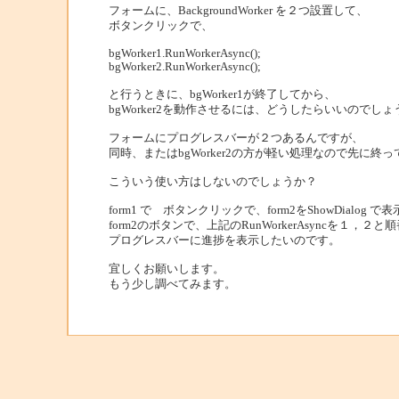
フォームに、BackgroundWorker を２つ設置して、
ボタンクリックで、
bgWorker1.RunWorkerAsync();
bgWorker2.RunWorkerAsync();
と行うときに、bgWorker1が終了してから、
bgWorker2を動作させるには、どうしたらいいのでしょ
フォームにプログレスバーが２つあるんですが、
同時、またはbgWorker2の方が軽い処理なので先に終
こういう使い方はしないのでしょうか？
form1 で ボタンクリックで、form2をShowDialog で
form2のボタンで、上記のRunWorkerAsyncを１，２
プログレスバーに進捗を表示したいのです。
宜しくお願いします。
もう少し調べてみます。