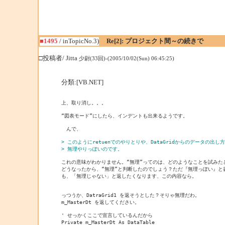
■1495
/ inTopicNo.3)
Re[2]: プロジェクト間～の続きで
□投稿者/ Jitta
少尉(33回)-(2005/10/02(Sun) 06:45:25)
分類:[VB.NET]
上、取り消し。。。
“図表モード”にしたら、インデントも出来るようです。
　んで、
> このようにretuenでのやりとりや、DataGridからのデータの出し
> 無理やりっぽいのです。
これの意味がわかりません。“無理”ってのは、どのようなことを試みた
どうなったから、“無理”と判断したのでしょう？ただ『無理っぽい』と
も、「無理じゃない」と返したくなります、この内容なら。
っつうか、DatraGrid1 を返そうとした？そりゃ無理だわ。
m_MasterDt を返してください。
' せっかくここで宣言しているんだから
Private m_MasterDt As DataTable