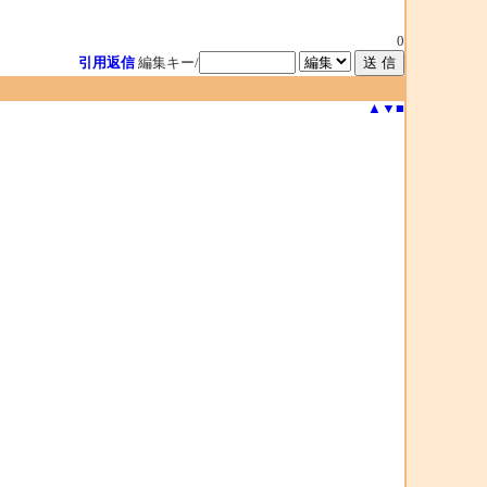
0
引用返信
編集キー/
▲
▼
■