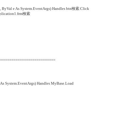
, ByVal e As System.EventArgs) Handles btn検索.Click
plication1.frm検索
===========================
 As System.EventArgs) Handles MyBase.Load