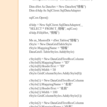
Dim dSet As DataSet = New DataSet("情報")
Dim dAdp As SqlClient.SqlDataAdapter
sqlCon.Open()
dAdp = New SqlClient.SqlDataAdapter( _
"SELECT * FROM T_情報", sqlCon)
dAdp.Fill(dSet, "情報")
Me.m_MasterDt = dSet.Tables("情報")
tStyle = New DataGridTableStyle
tStyle.MappingName = "情報"
DataGrid1.TableStyles.Add(tStyle)
cStyle(0) = New DataGridTextBoxColumn
cStyle(0).MappingName = "ID"
cStyle(0).HeaderText = "ID"
cStyle(0).Width = 50
tStyle.GridColumnStyles.Add(cStyle(0))
cStyle(1) = New DataGridTextBoxColumn
cStyle(1).MappingName = "名前"
cStyle(1).HeaderText = "名前"
cStyle(1).Width = 100
tStyle.GridColumnStyles.Add(cStyle(1))
cStyle(2) = New DataGridTextBoxColumn
cStyle(2).MappingName = "住所"