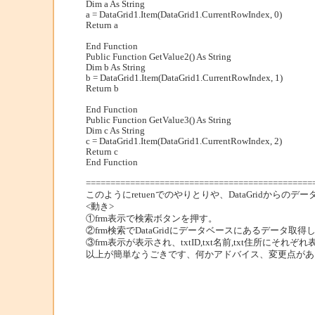
Dim a As String
a = DataGrid1.Item(DataGrid1.CurrentRowIndex, 0)
Return a
End Function
Public Function GetValue2() As String
Dim b As String
b = DataGrid1.Item(DataGrid1.CurrentRowIndex, 1)
Return b
End Function
Public Function GetValue3() As String
Dim c As String
c = DataGrid1.Item(DataGrid1.CurrentRowIndex, 2)
Return c
End Function
==============================================
このようにretuenでのやりとりや、DataGridから
<動き>
①frm表示で検索ボタンを押す。
②frm検索でDataGridにデータベースにあるデータ取
③frm表示が表示され、txtID,txt名前,txt住所にそれぞ
以上が簡単なうごきです、何かアドバイス、変更点があ