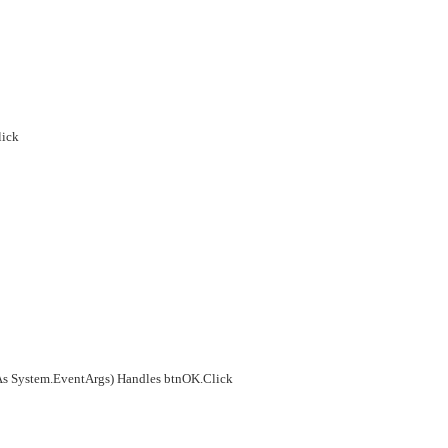
lick
As System.EventArgs) Handles btnOK.Click