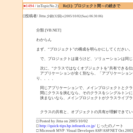
■1494
/ inTopicNo.2)
Re[1]: プロジェクト間～の続きで
□投稿者/ Jitta
少尉(32回)-(2005/10/02(Sun) 06:30:06)
分類:[VB.NET]
わからん
まず、“プロジェクト”の構成を明らかにしてください。
で、プロジェクトは違うけど、ソリューションは同じ
次に、“クラスではなくオブジェクトを”共有できる仕
アプリケーションが全く別なら、「アプリケーション
り、、、、
同じアプリケーションで、メインプロジェクトとクラス
間にクラスを挟むなら、そのクラスをシングルトンに
挟まないなら、メインプロジェクトがクラスライブラ
クラスの共有と、オブジェクトの共有が理解できてい
______________________________________________
□ Posted by Jitta on 2005/10/02
□
http://quick-tips.hp.infoseek.co.jp/
じったのノート
□ Microsoft MVP :Visual Developer ASP/ASP.NET Oct.2005