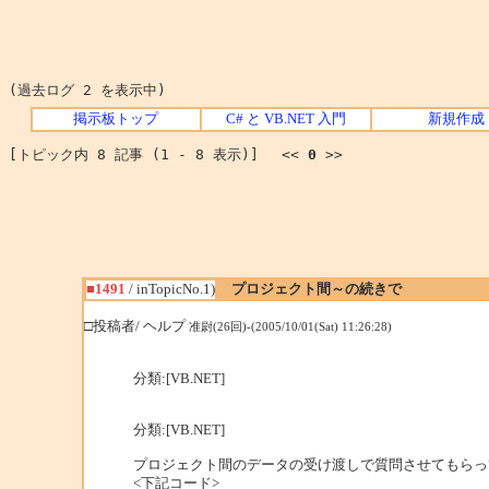
(過去ログ 2 を表示中)
掲示板トップ
C# と VB.NET 入門
新規作成
[トピック内 8 記事 (1 - 8 表示)] <<
0
>>
■1491
/ inTopicNo.1)
プロジェクト間～の続きで
□投稿者/ ヘルプ
准尉(26回)-(2005/10/01(Sat) 11:26:28)
分類:[VB.NET]
分類:[VB.NET]
プロジェクト間のデータの受け渡しで質問させてもらっ
<下記コード>