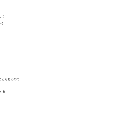
..)
報")
することもあるので、
 する