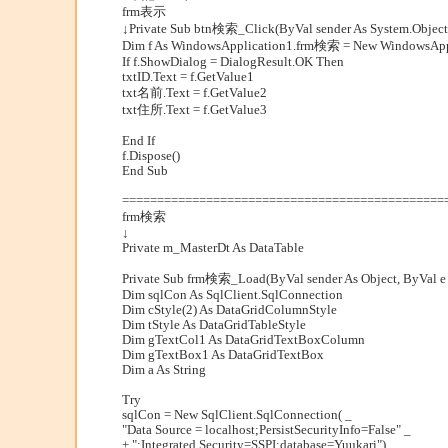
frm表示
↓Private Sub btn検索_Click(ByVal sender As System.Object
Dim f As WindowsApplication1.frm検索 = New WindowsAp
If f.ShowDialog = DialogResult.OK Then
txtID.Text = f.GetValue1
txt名前.Text = f.GetValue2
txt住所.Text = f.GetValue3
End If
f.Dispose()
End Sub
==============================================
frm検索
↓
Private m_MasterDt As DataTable
Private Sub frm検索_Load(ByVal sender As Object, ByVal e
Dim sqlCon As SqlClient.SqlConnection
Dim cStyle(2) As DataGridColumnStyle
Dim tStyle As DataGridTableStyle
Dim gTextCol1 As DataGridTextBoxColumn
Dim gTextBox1 As DataGridTextBox
Dim a As String
Try
sqlCon = New SqlClient.SqlConnection( _
"Data Source = localhost;PersistSecurityInfo=False" _
+ ";Integrated Security=SSPI;database=Yuukari")