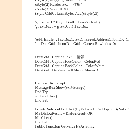
cStyle(2).HeaderText = "住所"
cStyle(2).Width = 200
tStyle.GridColumnStyles.Add(cStyle(2))
'gTextCol1 = tStyle.GridColumnStyles(0)
'gTextBox1 = gTextCol1.TextBox
'AddHandler gTextBox1.TextChanged, AddressOf btnOK_C
'a = DataGrid1.Item(DataGrid1.CurrentRowIndex, 0)
DataGrid1.CaptionText = "情報"
DataGrid1.CaptionForeColor = Color.Red
DataGrid1.CaptionBackColor = Color.White
DataGrid1.DataSource = Me.m_MasterDt
Catch ex As Exception
MessageBox.Show(ex.Message)
End Try
sqlCon.Close()
End Sub
Private Sub btnOK_Click(ByVal sender As Object, ByVal e 
Me.DialogResult = DialogResult.OK
Me.Close()
End Sub
Public Function GetValue1() As String