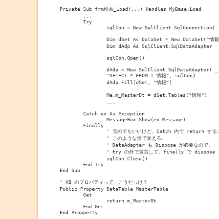
Private Sub frm検索_Load(...) Handles MyBase.Load
	...
	Try
		sqlCon = New SqlClient.SqlConnection(.
		Dim dSet As DataSet = New DataSet("情
		Dim dAdp As SqlClient.SqlDataAdapter
		sqlCon.Open()
		dAdp = New SqlClient.SqlDataAdapter( _
		"SELECT * FROM T_情報", sqlCon)
		dAdp.Fill(dSet, "情報")
		Me.m_MasterDt = dSet.Tables("情報")
		...
	Catch ex As Exception
		MessageBox.Show(ex.Message)
	Finally
		' 元のでもいいけど、Catch 内で return 
		' このような形で覚える。
		' DataAdapter も Dispose が必要なので、
		' try の外で宣言して、finally で dispose
		sqlCon.Close()
	End Try
End Sub
' VB のプロパティって、こうだっけ？
Public Property DataTable MasterTable
	Get
		return m_MasterDt
	End Get
End Propperty