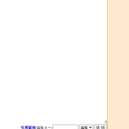
0
引用返信
編集キー/