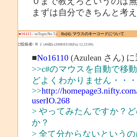
０まで教えろというのは
まずは自分できちんと考え
■16115
/ inTopicNo.5)
Re[4]: マウスのキーコードについて
□投稿者/ ＲＪ
(40回)-(2008/03/28(Fri) 12:23:09)
■
No16110
(Azulean さん) 
>>c#のマウスを自動で
どよくわかりません・・
>>
http://homepage3.nifty.co
userIO.268
> やってみたんですか？
か？
> 全て分からないという