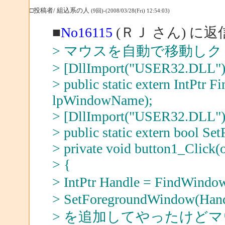
□投稿者/ 組込系の人
(9回)-(2008/03/28(Fri) 12:54:03)
■
No16115
(ＲＪ さん) に返
> マウスを自動で移動し
> [DllImport("USER32.DLL")
> public static extern IntPtr 
lpWindowName);
> [DllImport("USER32.DLL")
> public static extern bool 
> private void button1_Click(o
> {
> IntPtr Handle = FindW
> SetForegroundWindow(Hand
> を追加してやったけど