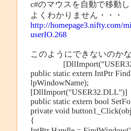
c#のマウスを自動で移動
よくわかりません・・・
http://homepage3.nifty.com/m
userIO.268
このようにできないのか
[DllImport("USER32.
public static extern IntPtr Fi
lpWindowName);
[DllImport("USER32.DLL")]
public static extern bool Se
private void button1_Click(obj
{
IntPtr Handle = FindWin