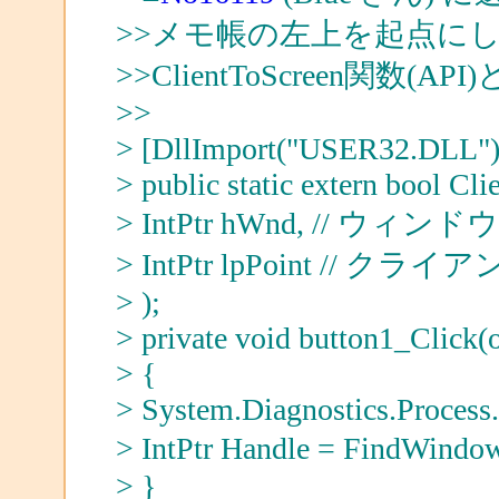
>>メモ帳の左上を起点にして 
>>ClientToScreen関数(AP
>>
> [DllImport("USER32.DLL")
> public static extern bool Cl
> IntPtr hWnd, // ウ
> IntPtr lpPoint // クラ
> );
> private void button1_Click(
> {
> System.Diagnostics.Process.
> IntPtr Handle = FindWin
> }