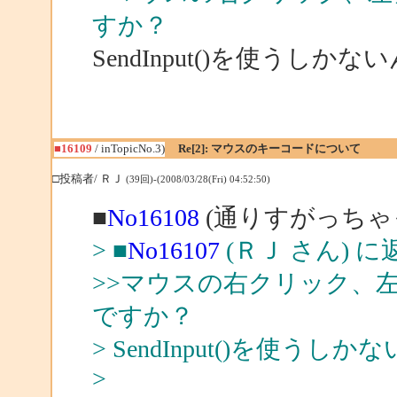
すか？
SendInput()を使うし
■16109
/ inTopicNo.3)
Re[2]: マウスのキーコードについて
□投稿者/ ＲＪ
(39回)-(2008/03/28(Fri) 04:52:50)
■
No16108
(通りすがっちゃっ
> ■
No16107
(ＲＪ さん) に
>>マウスの右クリック、
ですか？
> SendInput()を使う
>