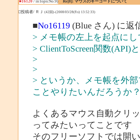
■16120
/ inTopicNo.9)
Re[8]: マウスのキーコードについて
□投稿者/ ＲＪ
(42回)-(2008/03/28(Fri) 13:52:33)
■
No16119
(Blue さん) に返
> メモ帳の左上を起点にして 
> ClientToScreen関数(API
>
>
> というか、メモ帳を外
ことやりたいんだろうか
よくあるマウス自動クリ
ってみたいってことです
そのフリーソフトでは開