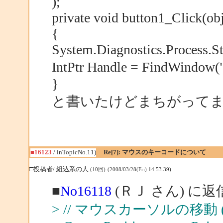
);
private void button1_Click(ob
{
System.Diagnostics.Process.St
IntPtr Handle = FindWindo
}
と書いたけどまちがって
■16123
/ inTopicNo.11)
Re[7]: マウスのキーコードについて
□投稿者/ 組込系の人
(10回)-(2008/03/28(Fri) 14:53:39)
■
No16118
(ＲＪ さん) に返
> // マウスカーソルの移動 (絶