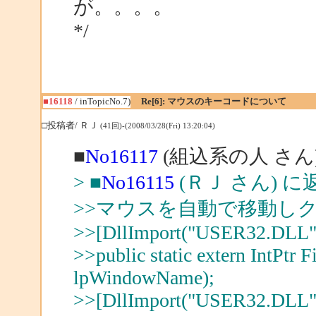
が。。。。
*/
■16118
/ inTopicNo.7)
Re[6]: マウスのキーコードについて
□投稿者/ ＲＪ
(41回)-(2008/03/28(Fri) 13:20:04)
■
No16117
(組込系の人 さん
> ■
No16115
(ＲＪ さん) に
>>マウスを自動で移動し
>>[DllImport("USER32.DLL"
>>public static extern IntPtr
lpWindowName);
>>[DllImport("USER32.DLL"