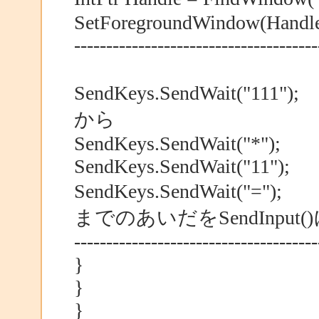
SetForegroundWindow(Handle
--------------------------------------
SendKeys.Sen
から
SendKeys.Sen
SendKeys.SendWait("11");
SendKeys.Se
までのあいだをSendInput
--------------------------------------
}
}
}