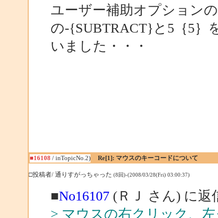
ユーザー補助オプション
の-{SUBTRACT}と5｛
いました・・・
■16108
/ inTopicNo.2)
Re[1]: マウスのキーコードについて
□投稿者/ 通りすがっちゃった
(8回)-(2008/03/28(Fri) 03:00:37)
■
No16107
(ＲＪ さん) に返
> マウスの右クリック、