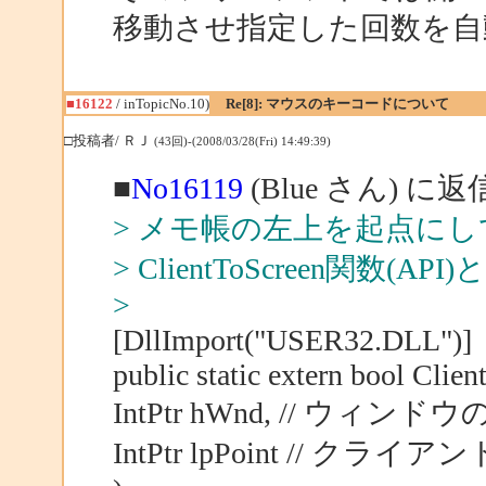
移動させ指定した回数を
■16122
/ inTopicNo.10)
Re[8]: マウスのキーコードについて
□投稿者/ ＲＪ
(43回)-(2008/03/28(Fri) 14:49:39)
■
No16119
(Blue さん) に返
> メモ帳の左上を起点にして 
> ClientToScreen関数(API
>
[DllImport("USER32.DLL")]
public static extern bool Clie
IntPtr hWnd, // ウィン
IntPtr lpPoint // クライ