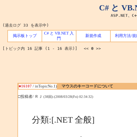
C# と V
ASP.NET、C
(過去ログ 33 を表示中)
C# と VB.NET 入
掲示板トップ
新規作成
利用方法/規
門
[トピック内 16 記事 (1 - 16 表示)] <<
0
>>
■16107
/ inTopicNo.1)
マウスのキーコードについて
□投稿者/ ＲＪ
(38回)-(2008/03/28(Fri) 02:34:32)
分類:[.NET 全般]