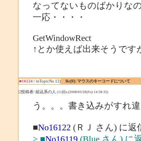
なってないものばかりな
一応・・・・
GetWindowRect
↑とか使えば出来そうです
■16124
/ inTopicNo.12)
Re[9]: マウスのキーコードについて
□投稿者/ 組込系の人
(11回)-(2008/03/28(Fri) 14:58:35)
う。。。書き込みがすれ違
■
No16122
(ＲＪ さん) に返
> ■
No16119
(Blue さん) に