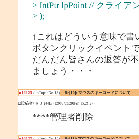
> IntPtr lpPoint // クラ
> );
↑これはどういう意味で書
ボタンクリックイベント
だんだん皆さんの返答が不
ましょう・・・
■16125
/ inTopicNo.13)
Re[10]: マウスのキーコードについて
□投稿者/ ＲＪ
(44回)-(2008/03/28(Fri) 15:21:27)
****管理者削除
■16127
/ inTopicNo.14)
Re[11]: マウスのキーコードについて