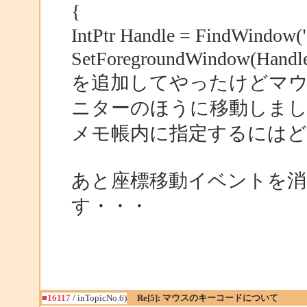
{
IntPtr Handle = FindWin
SetForegroundWindow(Handle
を追加してやったけどマ
ニターのほうに移動しまし
メモ帳内に指定するには
あと座標移動イベントを
す・・・
■16117
/ inTopicNo.6)
Re[5]: マウスのキーコードについて