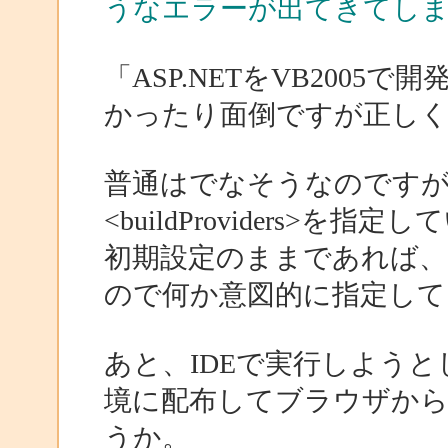
うなエラーが出てきてし
「ASP.NETをVB2005
かったり面倒ですが正し
普通はでなそうなのですが、machi
<buildProviders>を指
初期設定のままであれば、<bu
ので何か意図的に指定し
あと、IDEで実行しよう
境に配布してブラウザか
うか。