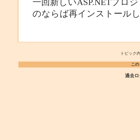
一回新しいASP.NETプ
のならば再インストール
トピック内
この
過去ロ