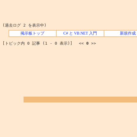
(過去ログ 2 を表示中)
掲示板トップ
C# と VB.NET 入門
新規作成
[トピック内 0 記事 (1 - 0 表示)] <<
0
>>