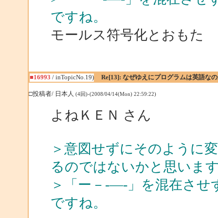
ですね。
モールス符号化とおもた
■16993
/ inTopicNo.19)
Re[13]: なぜゆえにプログラムは英語な
□投稿者/ 日本人
(4回)-(2008/04/14(Mon) 22:59:22)
よねＫＥＮ さん
＞意図せずにそのように変
るのではないかと思いま
＞「ー－-―‐」を混在させ
ですね。