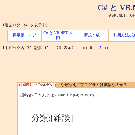
C# と V
ASP.NET、C
(過去ログ 34 を表示中)
C# と VB.NET 入
掲示板トップ
新規作成
利用方法/規
門
[トピック内 39 記事 (1 - 20 表示)] <<
0
|
1
>>
■16855
/ inTopicNo.1)
なぜゆえにプログラムは英語なのか？
□投稿者/ 日本人
(1回)-(2008/04/11(Fri) 20:19:37)
分類:[雑談]