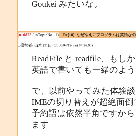
Goukei みたいな。
■16873
/ inTopicNo.11)
Re[10]: なぜゆえにプログラムは英語な
□投稿者/ 出水
(31回)-(2008/04/12(Sat) 04:26:05)
ReadFile と readfile、も
英語で書いても一緒のよう
で、以前やってみた体験談
IMEの切り替えが超絶面倒
予約語は依然半角ですから
ます