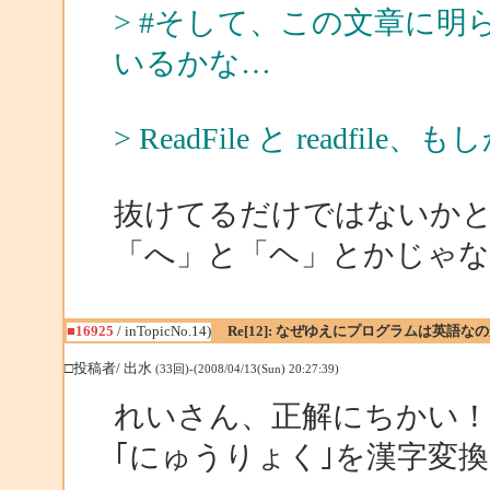
> #そして、この文章に
いるかな…
> ReadFile と readfile
抜けてるだけではないか
「へ」と「ヘ」とかじゃ
■16925
/ inTopicNo.14)
Re[12]: なぜゆえにプログラムは英語な
□投稿者/ 出水
(33回)-(2008/04/13(Sun) 20:27:39)
れいさん、正解にちかい！
｢にゅうりょく｣を漢字変