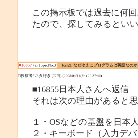
この掲示板では過去に何回
たので、探してみるとい
■16857
/ inTopicNo.3)
Re[2]: なぜゆえにプログラムは英語なのか
□投稿者/ ネタ好き
(77回)-(2008/04/11(Fri) 20:37:40)
■16855日本人さんへ返信
それは次の理由があると
１・OSなどの基盤を日本
２・キーボード（入力デバ