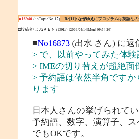
■16940
/ inTopicNo.17)
Re[11]: なぜゆえにプログラムは英語な
□投稿者/ よねＫＥＮ
(139回)-(2008/04/14(Mon) 09:54:20)
■
No16873
(出水 さん) に返
> で、以前やってみた体
> IMEの切り替えが超絶面
> 予約語は依然半角です
ります
日本人さんの挙げられている
予約語、数字、演算子、ス
でもOKです。