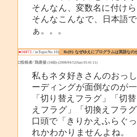
そんなん、変数名に付け
そんなこんなで、日本語
ぁ。。。
■16872
/ inTopicNo.10)
Re[9]: なぜゆえにプログラムは英語なの
□投稿者/ 鶏唐揚
(34回)-(2008/04/12(Sat) 03:41:11)
私もネタ好きさんのおっ
ーディングが面倒なのが一
「切り替えフラグ」「切替
えフラグ」「切換えフラグ」「
口頭で「きりかえふらぐっ
れかわかりませんよね。