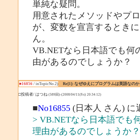
単純な疑問。
用意されたメソッドやプ
が、変数を宣言するときに
ん。
VB.NETなら日本語でも
由があるのでしょうか？
■16856
/ inTopicNo.2)
Re[1]: なぜゆえにプログラムは英語なのか
□投稿者/ はつね
(589回)-(2008/04/11(Fri) 20:34:12)
■
No16855
(日本人 さん) に
> VB.NETなら日本語
理由があるのでしょうか