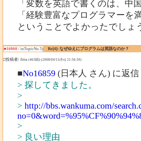
「変数を英語で書くのは、中
「経験豊富なプログラマーを
ということでよかったでしょ
■16860
/ inTopicNo.5)
Re[4]: なぜゆえにプログラムは英語なのか？
□投稿者/ Jitta
(463回)-(2008/04/11(Fri) 21:56:59)
■
No16859
(日本人 さん) に返信
> 探してきました。
>
>
http://bbs.wankuma.com/search.
no=0&word=%95%CF%90%94%8
>
> 良い理由