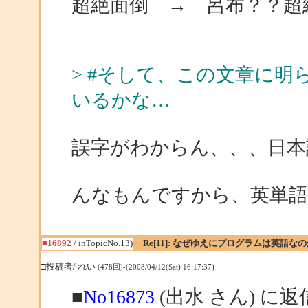
超絶面倒 → 呂布？？超
> #そして、この文章に
いるかな…
誤字がわからん、、、日本
んなもんですから、英単語
■16892
/ inTopicNo.13)
Re[11]: なぜゆえにプログラムは英語な
□投稿者/ れい
(478回)-(2008/04/12(Sat) 16:17:37)
■
No16873
(出水 さん) に返