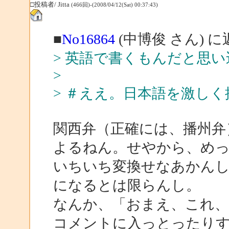
□投稿者/ Jitta
(466回)-(2008/04/12(Sat) 00:37:43)
■
No16864
(中博俊 さん) に
> 英語で書くもんだと思
>
> ＃ええ。日本語を激しく
関西弁（正確には、播州弁
よるねん。せやから、め
いちいち変換せなあかん
になるとは限らんし。
なんか、「おまえ、これ、
コメントに入っとったり