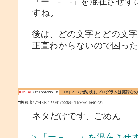
「ー－-―‐」を混在させ
すね。
後は、どの文字とどの文字
正直わからないので困っ
■16941
/ inTopicNo.18)
Re[12]: なぜゆえにプログラムは英語な
□投稿者/ 774RR
(156回)-(2008/04/14(Mon) 10:00:08)
ネタだけです、ごめん
> 「ー－-―‐」を混在さ