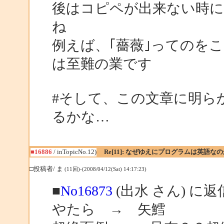
後はコピペが出来ない時
ね
例えば、｢薔薇｣ってのを
は至難の業です
#そして、この文章に明ら
るかな…
■16886
/ inTopicNo.12)
Re[11]: なぜゆえにプログラムは英語な
□投稿者/ ま
(11回)-(2008/04/12(Sat) 14:17:23)
■
No16873
(出水 さん) に返
やたら → 矢鱈