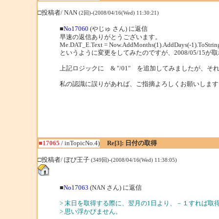
□投稿者/ NAN
(2回)-(2008/04/16(Wed) 11:30:21)
■
No17060
(やじゅ さん) に返信
早速の返信ありがとうございます。
Me.DAT_E.Text = Now.AddMonths(1).AddDays(-1).ToStri
というように変更をしてみたのですが、2008/05/15
上記ロジックに & "/01" を追加してみましたが、そ
私の認識に誤りがあれば、ご指摘よろしくお願いします
■17065
/ inTopicNo.4)
Re[3]: 日付の取得
□投稿者/ ぽぴ王子
(349回)-(2008/04/16(Wed) 11:38:05)
■
No17063
(NAN さん) に返信
> 末日を取得する際に、翌月の1日より、－１すれば取
> 思い浮かびません。