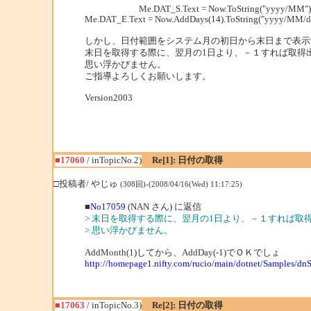
Me.DAT_S.Text = Now.ToString("yyyy/MM") &
Me.DAT_E.Text = Now.AddDays(14).ToString("yyyy/MM/d
しかし、日付範囲をシステム月の初日から末日まで表示
末日を取得する際に、翌月の1日より、－１すれば取得
思い浮かびません。
ご指導よろしくお願いします。
Version2003
■17060
/ inTopicNo.2)
Re[1]: 日付の取得
□投稿者/ やじゅ
(308回)-(2008/04/16(Wed) 11:17:25)
■
No17059
(NAN さん) に返信
> 末日を取得する際に、翌月の1日より、－１すれば取
> 思い浮かびません。
AddMonth(1)してから、AddDay(-1)でＯＫでしょ
http://homepage1.nifty.com/rucio/main/dotnet/Samples/d
■17063
/ inTopicNo.3)
Re[2]: 日付の取得