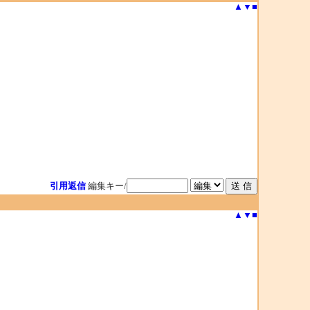
▲
▼
■
引用返信
編集キー/
▲
▼
■