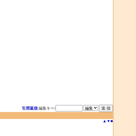
引用返信
編集キー/
▲
▼
■