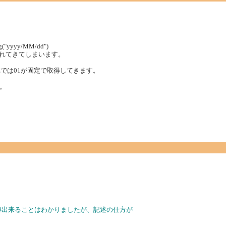
ng("yyyy/MM/dd")
が取れてきてしまいます。
れでは01が固定で取得してきます。
。
得出来ることはわかりましたが、記述の仕方が