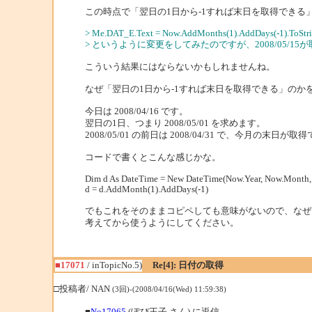
この時点で「翌日の1日から-1すれば末日を取得できる
> Me.DAT_E.Text = Now.AddMonths(1).AddDays(-1).ToStr
> というように変更をしてみたのですが、2008/05/1
こういう結果にはならないかもしれませんね。
なぜ「翌日の1日から-1すれば末日を取得できる」のか
今日は 2008/04/16 です。
翌日の1日、つまり 2008/05/01 を求めます。
2008/05/01 の前日は 2008/04/31 で、今月の末日が
コードで書くとこんな感じかな。
Dim d As DateTime = New DateTime(Now.Year, Now.Month,
d = d.AddMonth(1).AddDays(-1)
でもこれをそのままコピペしても意味がないので、なぜ
考えてから使うようにしてください。
■17071
/ inTopicNo.5)
Re[4]: 日付の取得
□投稿者/ NAN
(3回)-(2008/04/16(Wed) 11:59:38)
■
No17065
(ぽぴ王子 さん) に返信