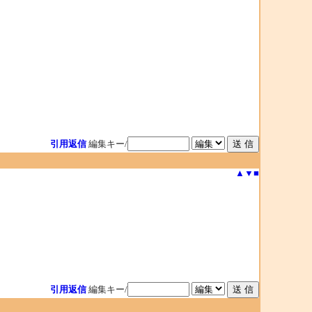
引用返信
編集キー/
▲
▼
■
引用返信
編集キー/