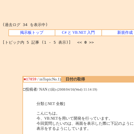
(過去ログ 34 を表示中)
掲示板トップ
C# と VB.NET 入門
新規作成
[トピック内 5 記事 (1 - 5 表示)] <<
0
>>
■17059
/ inTopicNo.1)
日付の取得
□投稿者/ NAN
(1回)-(2008/04/16(Wed) 11:14:19)
分類:[.NET 全般]
こんにちは。
今、VB.NETを用いて開発を行っています。
今回質問したいのは、画面を表示した際に下記のように
表示をするようにしています。