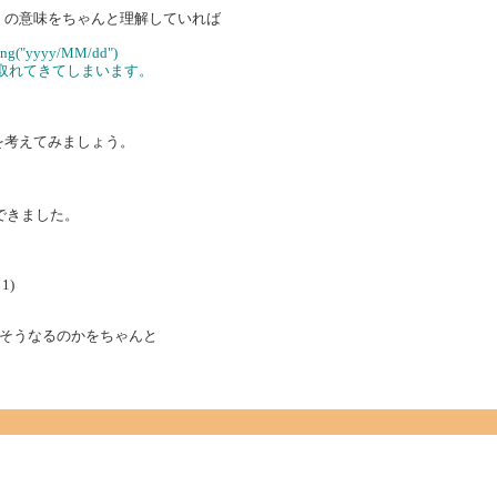
」の意味をちゃんと理解していれば
ing("yyyy/MM/dd")
5が取れてきてしまいます。
を考えてみましょう。
取得できました。
 1)
そうなるのかをちゃんと