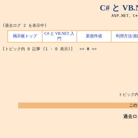
C# と V
ASP.NET、C
(過去ログ 2 を表示中)
C# と VB.NET 入
掲示板トップ
新規作成
利用方法/規
門
[トピック内 0 記事 (1 - 0 表示)] <<
0
>>
トピック内
この
過去ロ