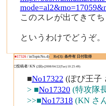
mode=al2&mo=17059&n
このスレが出てきてち
というわけでどうぞ。
■17326
/ inTopicNo.4)
Re[3]: 条件有 日付取得
□投稿者/ KN
(2回)-(2008/04/22(Tue) 10:25:49)
■
No17322
(ぽぴ王子 
> ■
No17320
(特攻隊長
>>■
No17318
(KN さ