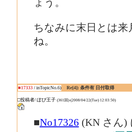
ょう。
ちなみに末日とは来
ね。
■17333
/ inTopicNo.6)
Re[4]: 条件有 日付取得
□投稿者/ ぽぴ王子
(361回)-(2008/04/22(Tue) 12:03:50)
■
No17326
(KN さん)