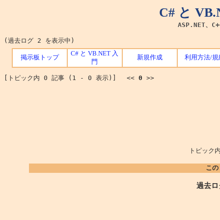
C# と V
ASP.NET、C
(過去ログ 2 を表示中)
C# と VB.NET 入
掲示板トップ
新規作成
利用方法/規
門
[トピック内 0 記事 (1 - 0 表示)] <<
0
>>
トピック内
この
過去ロ