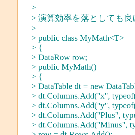
>
> 演算効率を落としても
>
> public class MyMath<T>
> {
> DataRow row;
> public MyMath()
> {
> DataTable dt = new DataTabl
> dt.Columns.Add("x", typeof(
> dt.Columns.Add("y", typeof(
> dt.Columns.Add("Plus", typ
> dt.Columns.Add("Minus", ty
> row = dt.Rows.Add();