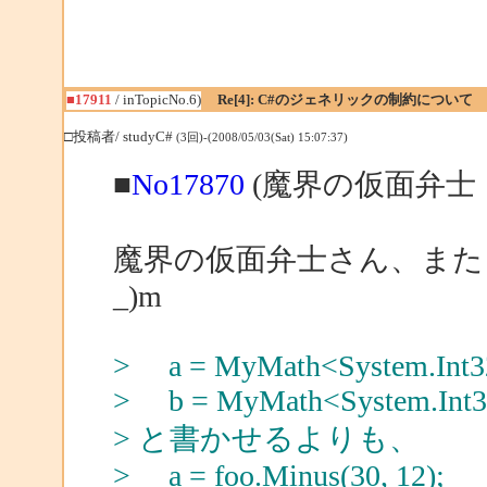
■17911
/ inTopicNo.6)
Re[4]: C#のジェネリックの制約について
□投稿者/ studyC#
(3回)-(2008/05/03(Sat) 15:07:37)
■
No17870
(魔界の仮面弁士 
魔界の仮面弁士さん、また
_)m
> a = MyMath<System.Int32
> b = MyMath<System.Int32
> と書かせるよりも、
> a = foo.Minus(30, 12);