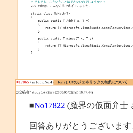
> そもそも、こういうことはできないのでしょうか＞＜

2.0 の時は、こんな方法で逃げていました。

static class MyMath<T>

{

    public static T Add(T x, T y)

    {

        return (T)Microsoft.VisualBasic.CompilerServices.O
    }

    public static T minus(T x, T y)

    {

        return (T)Microsoft.VisualBasic.CompilerServices.O
    }

}
■17865
/ inTopicNo.4)
Re[2]: C#のジェネリックの制約について
□投稿者/ studyC#
(2回)-(2008/05/02(Fri) 16:47:44)
■
No17822
(魔界の仮面弁士 
回答ありがとうございます