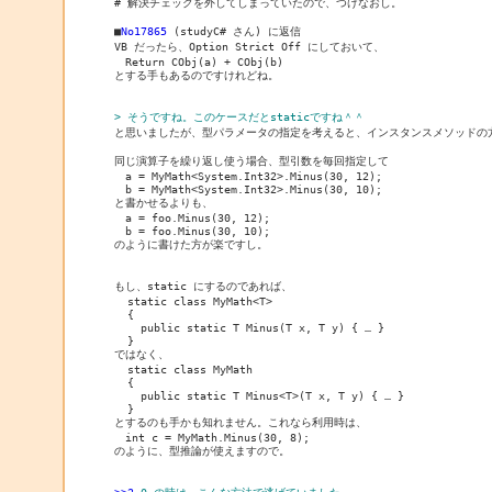
# 解決チェックを外してしまっていたので、つけなおし。

■
No17865
 (studyC# さん) に返信

VB だったら、Option Strict Off にしておいて、

　Return CObj(a) + CObj(b)

とする手もあるのですけれどね。

> そうですね。このケースだとstaticですね＾＾

と思いましたが、型パラメータの指定を考えると、インスタンスメソッドの方
同じ演算子を繰り返し使う場合、型引数を毎回指定して

　a = MyMath<System.Int32>.Minus(30, 12);

　b = MyMath<System.Int32>.Minus(30, 10);

と書かせるよりも、

　a = foo.Minus(30, 12);

　b = foo.Minus(30, 10);

のように書けた方が楽ですし。

もし、static にするのであれば、

  static class MyMath<T>

  {

    public static T Minus(T x, T y) { … }

  }

ではなく、

  static class MyMath

  {

    public static T Minus<T>(T x, T y) { … }

  }

とするのも手かも知れません。これなら利用時は、

　int c = MyMath.Minus(30, 8);

のように、型推論が使えますので。
