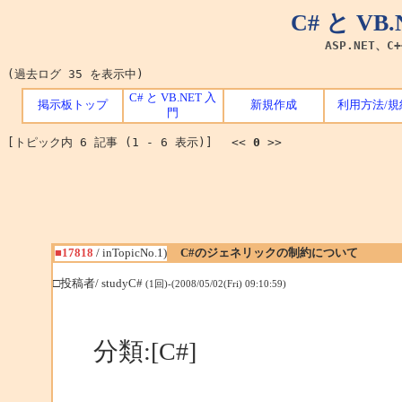
C# と V
ASP.NET、C
(過去ログ 35 を表示中)
C# と VB.NET 入
掲示板トップ
新規作成
利用方法/規
門
[トピック内 6 記事 (1 - 6 表示)] <<
0
>>
■17818
/ inTopicNo.1)
C#のジェネリックの制約について
□投稿者/ studyC#
(1回)-(2008/05/02(Fri) 09:10:59)
分類:[C#]