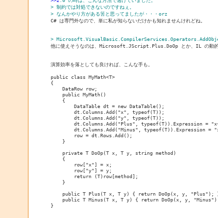
>>2
.0 の時は、こんな方法で逃げていました。
> 制約では対処できないのですねぇ。
> なんかやり方がある筈と思ってましたが・・・orz

C# は専門外なので、単に私が知らないだけかも知れませんけれどね。

> Microsoft.VisualBasic.CompilerServices.Operators.

他に使えそうなのは、Microsoft.JScript.Plus.DoOp とか、IL の
演算効率を落としても良ければ、こんな手も。

public class MyMath<T>

{

    DataRow row;

    public MyMath()

    {

        DataTable dt = new DataTable();

        dt.Columns.Add("x", typeof(T));

        dt.Columns.Add("y", typeof(T));

        dt.Columns.Add("Plus", typeof(T)).Expression = "x+
        dt.Columns.Add("Minus", typeof(T)).Expression = "x
        row = dt.Rows.Add();

    }

    private T DoOp(T x, T y, string method)

    {

        row["x"] = x;

        row["y"] = y;

        return (T)row[method];

    }

    public T Plus(T x, T y) { return DoOp(x, y, "Plus"); }
    public T Minus(T x, T y) { return DoOp(x, y, "Minus");
}