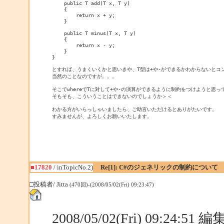
    public T add(T x, T y)

    {

        return x + y;

    }

    public T minus(T x, T y)

    {

        return x - y;

    }

}

とすれば、うまくいくかと思いきや、T型は+や-ができるかわからないとコン
当然のことなのですが。。。

そこでwhereでTに対して+や-の演算ができるように制約をつけようと思
そもそも、こういうことはできないのでしょうか＞＜

わかる方がいらっしゃいましたら、ご助言いただけるとありがたいです。

■17820
/ inTopicNo.2)
Re[1]: C#のジェネリックの制約について
□投稿者/ Jitta
(470回)-(2008/05/02(Fri) 09:23:47)
2008/05/02(Fri) 09:24:51