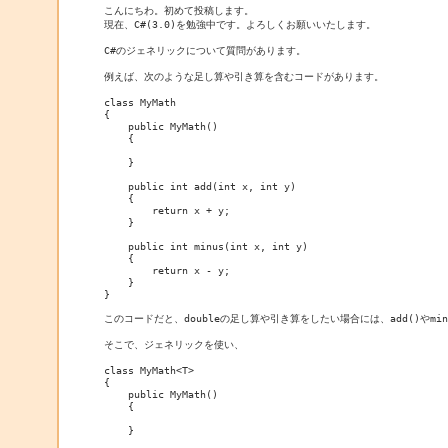
こんにちわ。初めて投稿します。

現在、C#(3.0)を勉強中です。よろしくお願いいたします。

C#のジェネリックについて質問があります。

例えば、次のような足し算や引き算を含むコードがあります。

class MyMath

{

    public MyMath()

    {

    }

    public int add(int x, int y)

    {

        return x + y;

    }

    public int minus(int x, int y)

    {

        return x - y;

    }

}

このコードだと、doubleの足し算や引き算をしたい場合には、add()やmi
そこで、ジェネリックを使い、

class MyMath<T>

{

    public MyMath()

    {

    }
