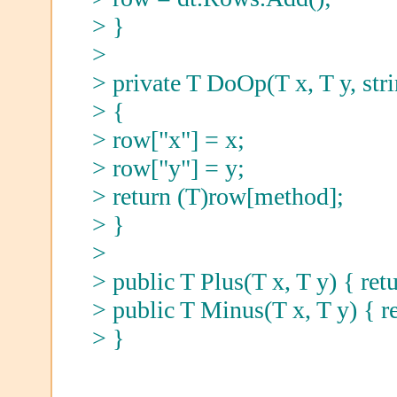
> }
>
> private T DoOp(T x, T y, str
> {
> row["x"] = x;
> row["y"] = y;
> return (T)row[method];
> }
>
> public T Plus(T x, T y) { ret
> public T Minus(T x, T y) { r
> }