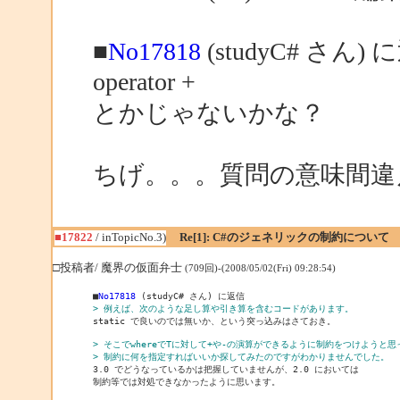
■
No17818
(studyC# さん)
operator +
とかじゃないかな？
ちげ。。。質問の意味間違
■17822
/ inTopicNo.3)
Re[1]: C#のジェネリックの制約について
□投稿者/ 魔界の仮面弁士
(709回)-(2008/05/02(Fri) 09:28:54)
■
No17818
> 例えば、次のような足し算や引き算を含むコードがあります。

static で良いのでは無いか、という突っ込みはさておき。

> そこでwhereでTに対して+や-の演算ができるように制約をつけようと
> 制約に何を指定すればいいか探してみたのですがわかりませんでした。

3.0 でどうなっているかは把握していませんが、2.0 においては

制約等では対処できなかったように思います。
