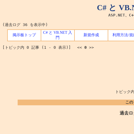
C# と V
ASP.NET、C
(過去ログ 36 を表示中)
C# と VB.NET 入
掲示板トップ
新規作成
利用方法/規
門
[トピック内 0 記事 (1 - 0 表示)] <<
0
>>
トピック内
この
過去ロ