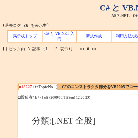
C# と V
ASP.NET、C
(過去ログ 36 を表示中)
C# と VB.NET 入
掲示板トップ
新規作成
利用方法/規
門
[トピック内 3 記事 (1 - 3 表示)] <<
0
>>
■18227
/ inTopicNo.1)
C#のコンストラクタ部分をVB2005でコ
□投稿者/ E+
(1回)-(2008/05/11(Sun) 12:20:23)
分類:[.NET 全般]