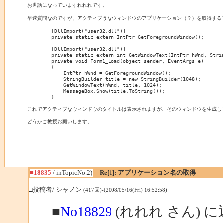
お世話になっていますれれれです。

早速質問なのですが、アクティブうなウィンドウのアプリケーション（？）を取得するプ
        [DllImport("user32.dll")]

        private static extern IntPtr GetForegroundWindow();

        [DllImport("user32.dll")]

        private static extern int GetWindowText(IntPtr hWnd, Strin
        private void Form1_Load(object sender, EventArgs e)

        {

            IntPtr hWnd = GetForegroundWindow();

            StringBuilder title = new StringBuilder(1048);

            GetWindowText(hWnd, title, 1024);

            MessageBox.Show(title.ToString());

        }

これでアクティブなウィンドウのタイトルは表示されますが、そのウィンドウを生成しているアプ
どうかご教授お願いします。
■18835
/ inTopicNo.2)
Re[1]: アプリケーション名の取得
□投稿者/ シャノン
(417回)-(2008/05/16(Fri) 16:52:58)
■
No18829
(れれれ さん) 