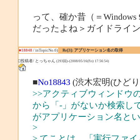
って、確か昔（＝Window
だったよね＞ガイドライ
■18848
/ inTopicNo.6)
Re[3]: アプリケーション名の取得
□投稿者/ とっちゃん
(293回)-(2008/05/16(Fri) 17:56:54)
■
No18843
(渋木宏明(ひどり)
>>アクティブウィンドウ
から「-」がないか検索し
がアプリケーション名と
>
> てことは、「実行ファ