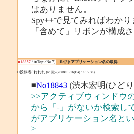
はありません。
Spy++で見てみればわ
「含めて」リボンが構成さ
■18857
/ inTopicNo.7)
Re[3]: アプリケーション名の取得
□投稿者/ れれれ
(61回)-(2008/05/16(Fri) 18:55:38)
■
No18843
(渋木宏明(ひどり)
>>アクティブウィンドウ
から「-」がないか検索し
がアプリケーション名と
>