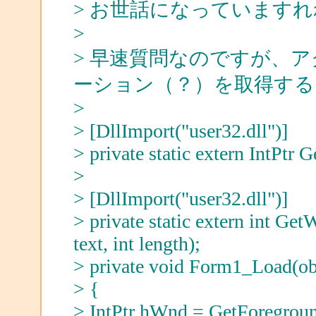
> お世話になっています
>
> 早速質問なのですが、
ーション（？）を取得す
>
> [DllImport("user32.dll")]
> private static extern IntPt
>
> [DllImport("user32.dll")]
> private static extern int G
text, int length);
> private void Form1_Load(obj
> {
> IntPtr hWnd = GetForegrou