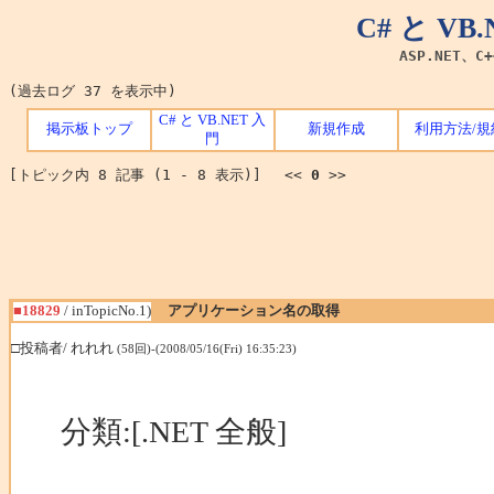
C# と V
ASP.NET、C
(過去ログ 37 を表示中)
C# と VB.NET 入
掲示板トップ
新規作成
利用方法/規
門
[トピック内 8 記事 (1 - 8 表示)] <<
0
>>
■18829
/ inTopicNo.1)
アプリケーション名の取得
□投稿者/ れれれ
(58回)-(2008/05/16(Fri) 16:35:23)
分類:[.NET 全般]