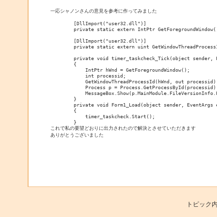
一応シャノンさんの意見を参考に作ってみました

        [DllImport("user32.dll")]

        private static extern IntPtr GetForegroundWindow()
        [DllImport("user32.dll")]

        private static extern uint GetWindowThreadProcess
        private void timer_taskcheck_Tick(object sender, E
        {

            IntPtr hWnd = GetForegroundWindow();

            int processid;

            GetWindowThreadProcessId(hWnd, out processid);
            Process p = Process.GetProcessById(processid);
            MessageBox.Show(p.MainModule.FileVersionInfo.P
        }

        private void Form1_Load(object sender, EventArgs e
        {

            timer_taskcheck.Start();

        }

これで私の要望どおりに出力されたので解決とさせていただきます

ありがとうございました
トピック内