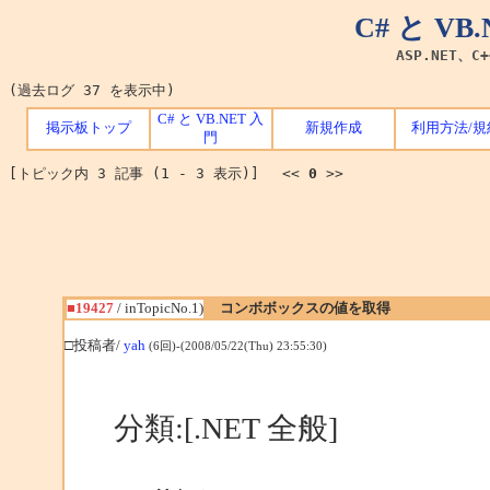
C# と V
ASP.NET、C
(過去ログ 37 を表示中)
C# と VB.NET 入
掲示板トップ
新規作成
利用方法/規
門
[トピック内 3 記事 (1 - 3 表示)] <<
0
>>
■19427
/ inTopicNo.1)
コンボボックスの値を取得
□投稿者/
yah
(6回)-(2008/05/22(Thu) 23:55:30)
分類:[.NET 全般]