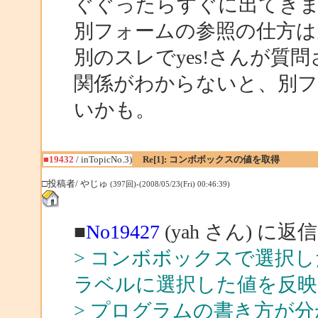
ぐぐったらすぐに出てき
別フォームの参照の仕方は
別のスレでyes!さんが
関係がわからないと、別フ
いかも。
■19432
/ inTopicNo.3)
Re[1]: コンボボックスの値を取得
□投稿者/ やじゅ
(397回)-(2008/05/23(Fri) 00:46:39)
■
No19427
(yah さん) に返信
> コンボボックスで選択
ラベルに選択した値を反
> プログラムの書き方が