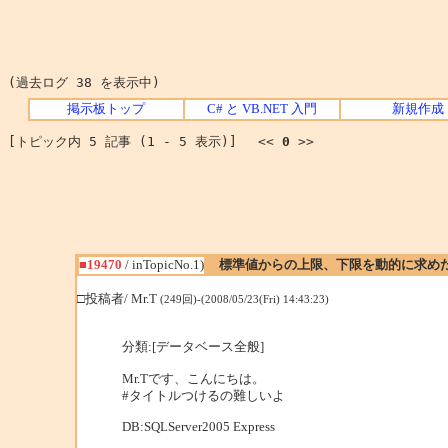
(過去ログ 38 を表示中)
掲示板トップ
C# と VB.NET 入門
新規作成
[トピック内 5 記事 (1 - 5 表示)] <<
0
>>
■19470
/ inTopicNo.1)
標準値からの上限、下限を動的に求め
□投稿者/ Mr.T
(249回)-(2008/05/23(Fri) 14:43:23)
分類:[データベース全般]
Mr.Tです、こんにちは。
#タイトルつけるの難しいよ
DB:SQLServer2005 Express