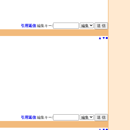
引用返信
編集キー/
▲
▼
■
引用返信
編集キー/
▲
▼
■