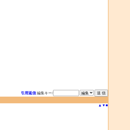
引用返信
編集キー/
▲
▼
■