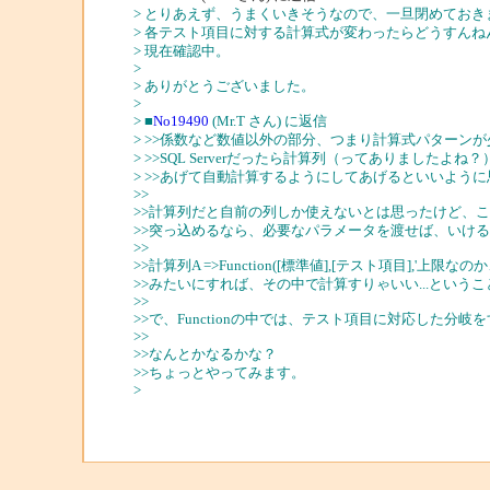
> とりあえず、うまくいきそうなので、一旦閉めておき
> 各テスト項目に対する計算式が変わったらどうすん
> 現在確認中。
>
> ありがとうございました。
>
> ■
No19490
(Mr.T さん) に返信
> >>係数など数値以外の部分、つまり計算式パターン
> >>SQL Serverだったら計算列（ってありましたよね？）、Or
> >>あげて自動計算するようにしてあげるといいよう
>>
>>計算列だと自前の列しか使えないとは思ったけど、ここに関数
>>突っ込めるなら、必要なパラメータを渡せば、いけ
>>
>>計算列A =>Function([標準値],[テスト項目],'上限な
>>みたいにすれば、その中で計算すりゃいい...という
>>
>>で、Functionの中では、テスト項目に対応した分岐
>>
>>なんとかなるかな？
>>ちょっとやってみます。
>