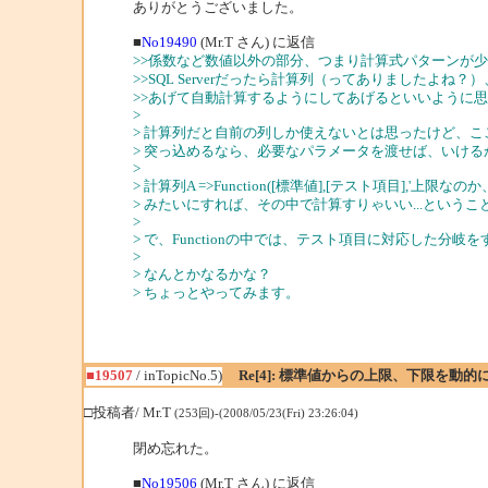
ありがとうございました。
■
No19490
(Mr.T さん) に返信
>>係数など数値以外の部分、つまり計算式パターンが
>>SQL Serverだったら計算列（ってありましたよね？）、Ora
>>あげて自動計算するようにしてあげるといいように
>
> 計算列だと自前の列しか使えないとは思ったけど、ここに関数
> 突っ込めるなら、必要なパラメータを渡せば、いける
>
> 計算列A =>Function([標準値],[テスト項目],'上限な
> みたいにすれば、その中で計算すりゃいい...というこ
>
> で、Functionの中では、テスト項目に対応した分岐
>
> なんとかなるかな？
> ちょっとやってみます。
■19507
/ inTopicNo.5)
Re[4]: 標準値からの上限、下限を動的
□投稿者/ Mr.T
(253回)-(2008/05/23(Fri) 23:26:04)
閉め忘れた。
■
No19506
(Mr.T さん) に返信