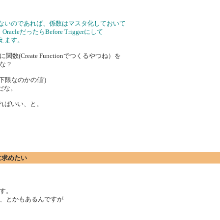
少ないのであれば、係数はマスタ化しておいて
cleだったらBefore Triggerにして
えます。
reate Functionでつくるやつね）を
な？
か、下限なのかの値')
だな。
すればいい、と。
に求めたい
す。
、とかもあるんですが