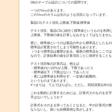
DBのテーブル設計についての質問です。
一つのViewがあります。
このViewのカラムは次のような項目になっています。
製品CD,テスト項目,上限値,下限値,標準値
テスト項目、製品CDに紐付く標準値というものを利用
上限値、下限値の値を計算しなおさなくてはなりません
更に、標準値というのは製品の中から標準品としたもの
標準品が変更されてしまう可能性もあります。
（つまり標準品は履歴がある。最新の標準品をここでは
なので、計算結果の値を計算項目ごとに保持することも
テスト項目毎の計算式は、例えば
・標準値の(+-)20%が上限、下限であったり
・標準値以下（下限はない）であったり
・更には標準値を利用せず、一定値の範囲内、
というものまであります。
#つまりは、てんでばらばら。ただし、四則演算以外の
これを動的に計算するためには、計算式そのものを文字
手はないでしょうか？
計算式をそのまま持っておくとなると、中の計算式の整
ならないし、扱いも結構面倒な気がします。