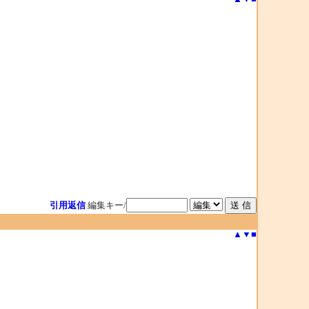
引用返信
編集キー/
▲
▼
■