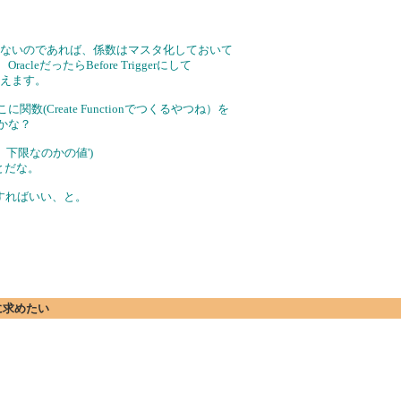
少ないのであれば、係数はマスタ化しておいて
cleだったらBefore Triggerにして
思えます。
(Create Functionでつくるやつね）を
かな？
のか、下限なのかの値')
とだな。
をすればいい、と。
に求めたい