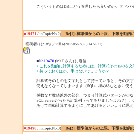
こういうものはDB上どう管理したら良いのか、アドバ
■19471
/ inTopicNo.2)
Re[1]: 標準値からの上限、下限を動的
□投稿者/ はつね
(738回)-(2008/05/23(Fri) 14:56:21)
■
No19470
(Mr.T さん) に返信
> これを動的に計算するためには、計算式そのものを
> 持っておくほか、手はないでしょうか？
計算式そのものを文字列として持っていると、その文字
使えなくなってしまいます（SQLに埋め込むときに使
係数など数値以外の部分、つまり計算式パターンが少な
SQL Serverだったら計算列（ってありましたよね？）、Oracl
あげて自動計算するようにしてあげるといいように思え
■19490
/ inTopicNo.3)
Re[2]: 標準値からの上限、下限を動的