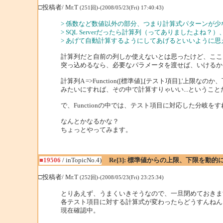
□投稿者/ Mr.T
(251回)-(2008/05/23(Fri) 17:40:43)
> 係数など数値以外の部分、つまり計算式パターンが
> SQL Serverだったら計算列（ってありましたよね？）、Ora
> あげて自動計算するようにしてあげるといいように思
計算列だと自前の列しか使えないとは思ったけど、ここに関数(C
突っ込めるなら、必要なパラメータを渡せば、いけるか
計算列A =>Function([標準値],[テスト項目],'上限なの
みたいにすれば、その中で計算すりゃいい...ということ
で、Functionの中では、テスト項目に対応した分岐を
なんとかなるかな？
ちょっとやってみます。
■19506
/ inTopicNo.4)
Re[3]: 標準値からの上限、下限を動的
□投稿者/ Mr.T
(252回)-(2008/05/23(Fri) 23:25:34)
とりあえず、うまくいきそうなので、一旦閉めておきま
各テスト項目に対する計算式が変わったらどうすんねん
現在確認中。