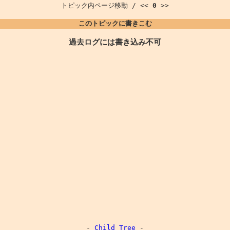
トピック内ページ移動 / <<
0
>>
このトピックに書きこむ
過去ログには書き込み不可
-
Child Tree
-