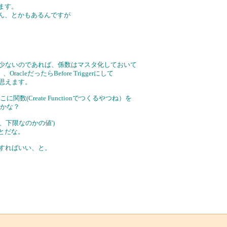
ます。
ねん、とかもあるんですが
が少ないのであれば、係数はマスタ化しておいて
acleだったらBefore Triggerにして
に思えます。
(Create Functionでつくるやつね）を
るかな？
のか、下限なのかの値')
ことだな。
をすればいい、と。