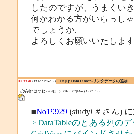
したのですが、うまくい
何かわかる方がいらっし
でしょうか。
よろしくお願いいたしま
■19930
/ inTopicNo.2)
Re[1]: DataTableへリンクデータの追加
□投稿者/ はつね
(764回)-(2008/06/02(Mon) 17:01:42)
■
No19929
(studyC# さん)
> DataTableのとあ
GridViewにバインドさ