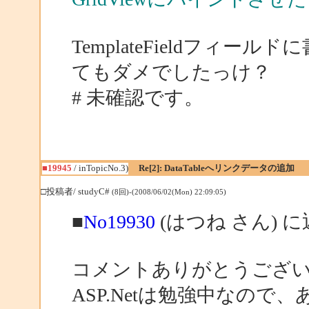
TemplateFieldフィ
てもダメでしたっけ？
# 未確認です。
■19945
/ inTopicNo.3)
Re[2]: DataTableへリンクデータの追加
□投稿者/ studyC#
(8回)-(2008/06/02(Mon) 22:09:05)
■
No19930
(はつね さん) 
コメントありがとうござ
ASP.Netは勉強中なの