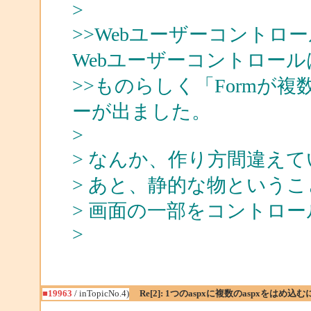
>
>>Webユーザーコント
Webユーザーコントロー
>>ものらしく「Formが
ーが出ました。
>
> なんか、作り方間違え
> あと、静的な物という
> 画面の一部をコントロ
>
■19963
/ inTopicNo.4)
Re[2]: 1つのaspxに複数のaspxをはめ込