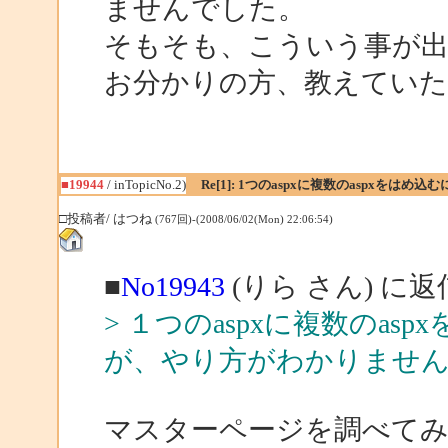
ませんでした。
そもそも、こういう事が
お分かりの方、教えてい
■19944
/ inTopicNo.2)
Re[1]: 1つのaspxに複数のaspxをはめ込
□投稿者/ はつね
(767回)-(2008/06/02(Mon) 22:06:54)
■
No19943
(りら さん) に返
> １つのaspxに複数のa
が、やり方がわかりませ
マスターページを調べて