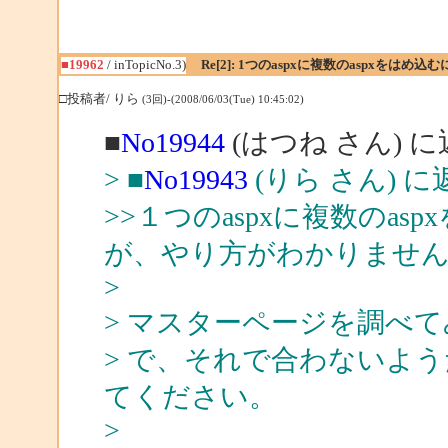
■19962
/ inTopicNo.3)
Re[2]: 1つのaspxに複数のaspxをはめ込
□投稿者/ りら
(3回)-(2008/06/03(Tue) 10:45:02)
■
No19944
(はつね さん) 
> ■
No19943
(りら さん) に
>>１つのaspxに複数のa
が、やり方がわかりませ
>
> マスターページを調べ
> で、それで合わないよ
てください。
>