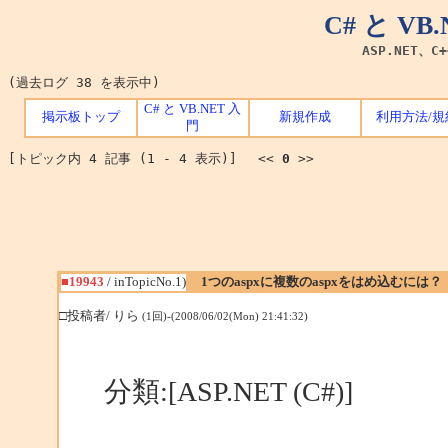
C# と V
ASP.NET、C
(過去ログ 38 を表示中)
C# と VB.NET 入
掲示板トップ
新規作成
利用方法/規
門
[トピック内 4 記事 (1 - 4 表示)] <<
0
>>
■19943
/ inTopicNo.1)
1つのaspxに複数のaspxをはめ込むには？
□投稿者/ りら
(1回)-(2008/06/02(Mon) 21:41:32)
分類:[ASP.NET (C#)]