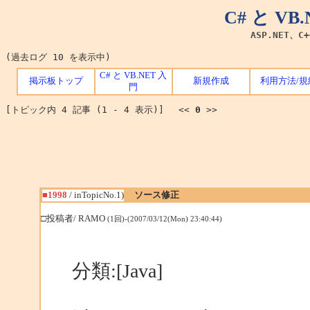
C# と V
ASP.NET、C
(過去ログ 10 を表示中)
C# と VB.NET 入
掲示板トップ
新規作成
利用方法/規
門
[トピック内 4 記事 (1 - 4 表示)] <<
0
>>
■1998
/ inTopicNo.1)
ソース修正
□投稿者/ RAMO
(1回)-(2007/03/12(Mon) 23:40:44)
分類:[Java]