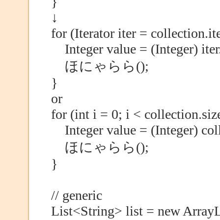
}
↓
for (Iterator iter = collection.it
Integer value = (Integer) iter
ほにゃらら();
}
or
for (int i = 0; i < collection.siz
Integer value = (Integer) coll
ほにゃらら();
}
// generic
List<String> list = new ArrayL