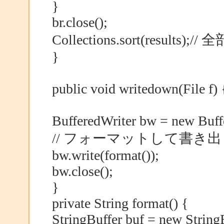
}
br.close();
Collections.sort(result
}
public void writedown(File f) 
BufferedWriter bw = new Buffe
// フォーマットして書き出
bw.write(format());
bw.close();
}
private String format() {
StringBuffer buf = new StringB