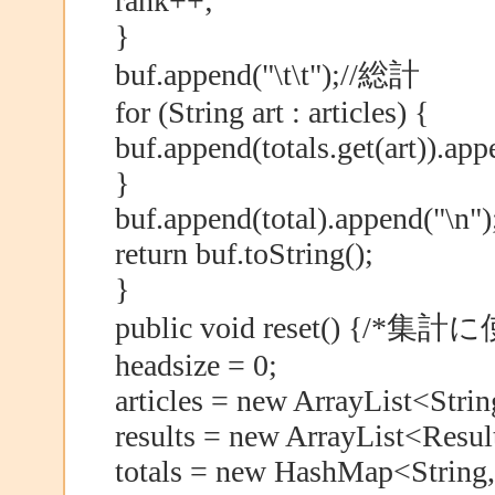
rank++;
}
buf.append("\t\t");//総計
for (String art : articles) {
buf.append(totals.get(art)).app
}
buf.append(total).append("\n")
return buf.toString();
}
public void reset() {
headsize = 0;
articles = new ArrayList<Strin
results = new ArrayList<Resul
totals = new HashMap<String, 