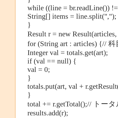
while ((line = br.readLine()) !=
String[] items = line.split(",");
}
Result r = new Result(articl
for (String art : articles)
Integer val = totals.get(art);
if (val == null) {
val = 0;
}
totals.put(art, val + r.getResult(
}
total += r.getTotal();// 
results.add(r);