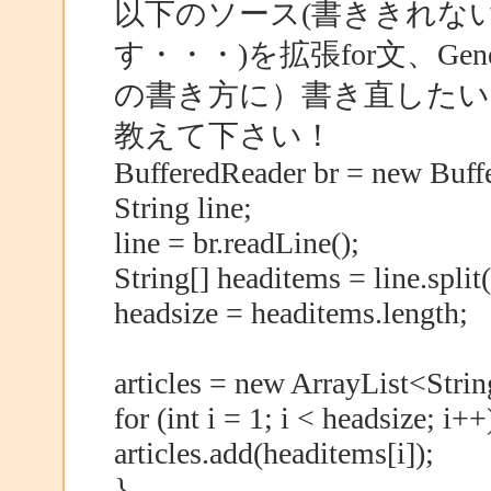
以下のソース(書ききれな
す・・・)を拡張for文、Ge
の書き方に）書き直した
教えて下さい！
BufferedReader br = new Buff
String line;
line = br.readLine();
String[] headitems = line.split(
headsize = headitems.length;
articles = new ArrayList<Strin
for (int i = 1; i < headsize; i++
articles.add(headitems[i]);
}