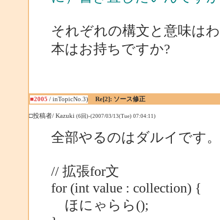
それぞれの構文と意味はわか
本はお持ちですか?
■2005
/ inTopicNo.3)
Re[2]: ソース修正
□投稿者/ Kazuki
(6回)-(2007/03/13(Tue) 07:04:11)
全部やるのはダルイです
// 拡張for文
for (int value : collection) {
ほにゃらら();