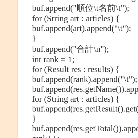
buf.append("順位\t名前\t");
for (String art : articles) {
buf.append(art).append("\t");
}
buf.append("合計\n");
int rank = 1;
for (Result res : results) {
buf.append(rank).append("\t");
buf.append(res.getName()).app
for (String art : articles) {
buf.append(res.getResult().get(
}
buf.append(res.getTotal()).app