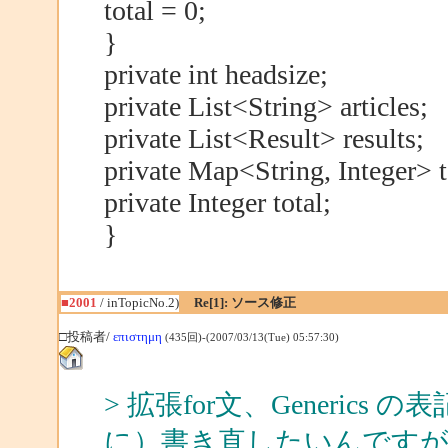
total = 0;
}
private int headsize;
private List<String> articles;
private List<Result> results;
private Map<String, Integer> t
private Integer total;
}
■2001
/ inTopicNo.2)
Re[1]: ソース修正
□投稿者/
επιστημη
(435回)-(2007/03/13(Tue) 05:57:30)
> 拡張for文、Generi
に）書き直したいんです