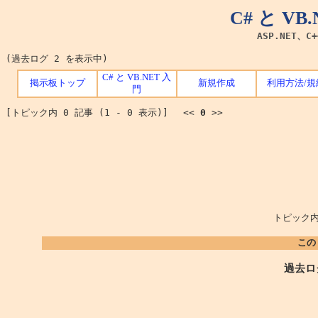
C# と V
ASP.NET、C
(過去ログ 2 を表示中)
C# と VB.NET 入
掲示板トップ
新規作成
利用方法/規
門
[トピック内 0 記事 (1 - 0 表示)] <<
0
>>
トピック内
この
過去ロ