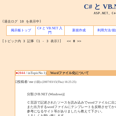
C# と V
ASP.NET、C
(過去ログ 10 を表示中)
C# と VB.NET 入
掲示板トップ
新規作成
利用方法/規
門
[トピック内 3 記事 (1 - 3 表示)] <<
0
>>
■2044
/ inTopicNo.1)
Wordファイル化について
□投稿者/ me
(1回)-(2007/03/15(Thu) 16:25:25)
分類:[VB.NET (Windows)]
Ｃ言語で記述されたソースを読み込みでwordファイルに
また出力するwordファイルにテンプレートを反映させて
参考になるサイト等がありましたら教えて下さい。
よろしくお願い致します。