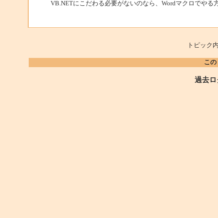
VB.NETにこだわる必要がないのなら、Wordマクロで
トピック内
この
過去ロ