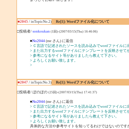
■2045
/ inTopicNo.2)
Re[1]: Wordファイル化について
□投稿者/
sonkoukan
(1回)-(2007/03/15(Thu) 16:46:06)
■
No2044
(me さん) に返信
> Ｃ言語で記述されたソースを読み込みでwordファイル
> また出力するwordファイルにテンプレートを反映させ
> 参考になるサイト等がありましたら教えて下さい。
> よろしくお願い致します。
>
■2047
/ inTopicNo.3)
Re[1]: Wordファイル化について
□投稿者/ ぼのぼの
(25回)-(2007/03/15(Thu) 17:41:37)
■
No2044
(me さん) に返信
> Ｃ言語で記述されたソースを読み込みでwordファイル
> また出力するwordファイルにテンプレートを反映させ
> 参考になるサイト等がありましたら教えて下さい。
> よろしくお願い致します。
具体的な方法や参考サイトを知ってるわけではないのです