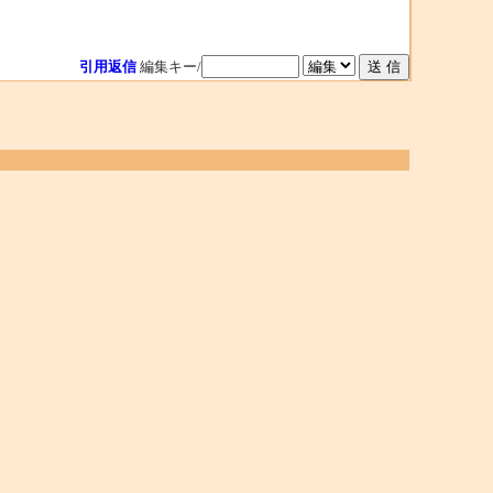
引用返信
編集キー/