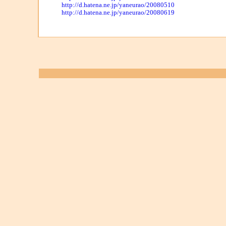
http://d.hatena.ne.jp/yaneurao/20080510
http://d.hatena.ne.jp/yaneurao/20080619