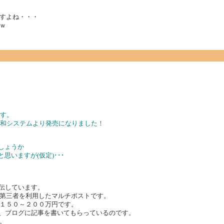
すよね・・・
ｗ
です。
秀和システムより発売になりました！
しょうか
思いますが(仮定)･･･
宣伝しています。
第三者を利用したマルチポストです。
１５０～２００万円です。
渡し、ブログに記事を書いてもらっているのです。
。