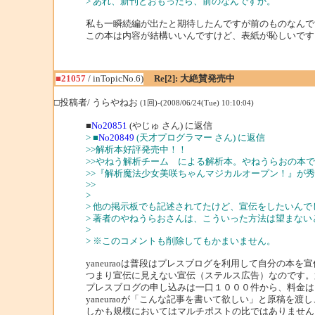
> あれ、新刊とおもったら、前のなんですか。
私も一瞬続編が出たと期待したんですが前のものなんで
この本は内容が結構いいんですけど、表紙が恥しいです
■21057
/ inTopicNo.6)
Re[2]: 大絶賛発売中
□投稿者/ うらやねお
(1回)-(2008/06/24(Tue) 10:10:04)
■
No20851
(やじゅ さん) に返信
> ■
No20849
(天才プログラマー さん) に返信
>>解析本好評発売中！！
>>やねう解析チーム による解析本。やねうらおの本
>>『解析魔法少女美咲ちゃんマジカルオープン！』が
>>
>
> 他の掲示板でも記述されてたけど、宣伝をしたいんで
> 著者のやねうらおさんは、こういった方法は望まないと
>
> ※このコメントも削除してもかまいません。
yaneuraoは普段はプレスブログを利用して自分の本を
つまり宣伝に見えない宣伝（ステルス広告）なのです。
プレスブログの申し込みは一口１０００件から、料金は
yaneuraoが「こんな記事を書いて欲しい」と原稿を
しかも規模においてはマルチポストの比ではありません