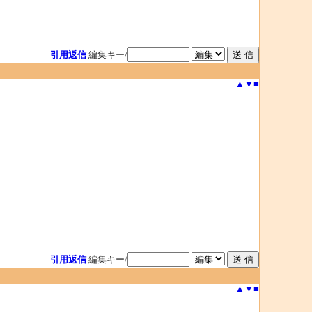
引用返信
編集キー/
▲
▼
■
引用返信
編集キー/
▲
▼
■