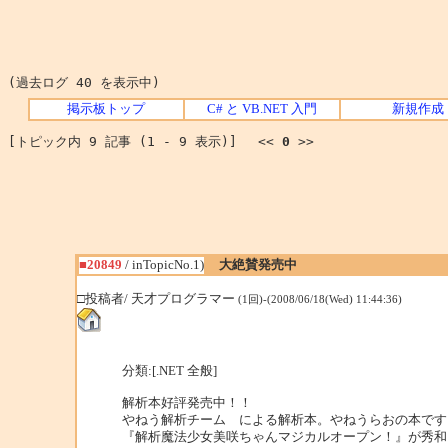
(過去ログ 40 を表示中)
掲示板トップ
C# と VB.NET 入門
新規作成
[トピック内 9 記事 (1 - 9 表示)] <<
0
>>
■20849
/ inTopicNo.1)
大絶賛発売中
□投稿者/ 天才プログラマー
(1回)-(2008/06/18(Wed) 11:44:36)
分類:[.NET 全般]
解析本好評発売中！！
やねう解析チーム による解析本。やねうらおの本です
『解析魔法少女美咲ちゃんマジカルオープン！』が秀和