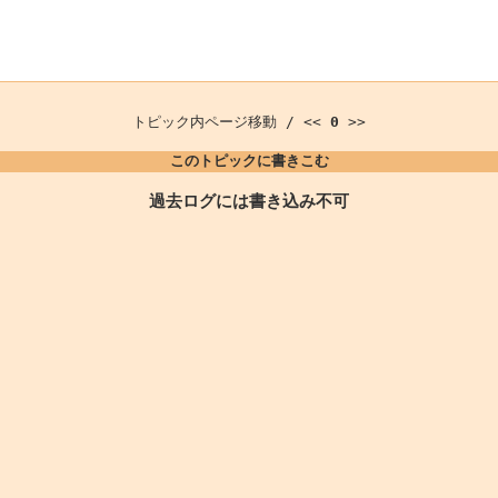
トピック内ページ移動 / <<
0
>>
このトピックに書きこむ
過去ログには書き込み不可