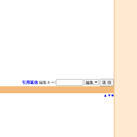
引用返信
編集キー/
▲
▼
■