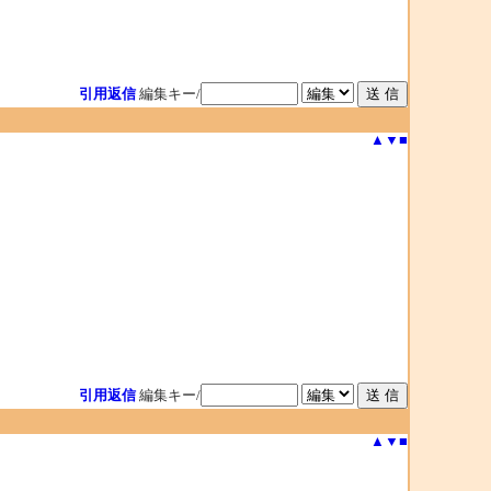
引用返信
編集キー/
▲
▼
■
引用返信
編集キー/
▲
▼
■