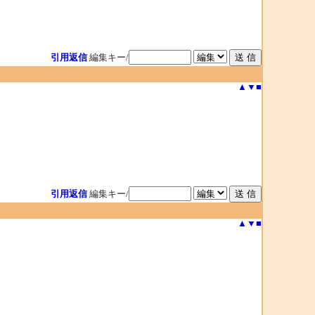
引用返信
編集キー/
▲
▼
■
引用返信
編集キー/
▲
▼
■