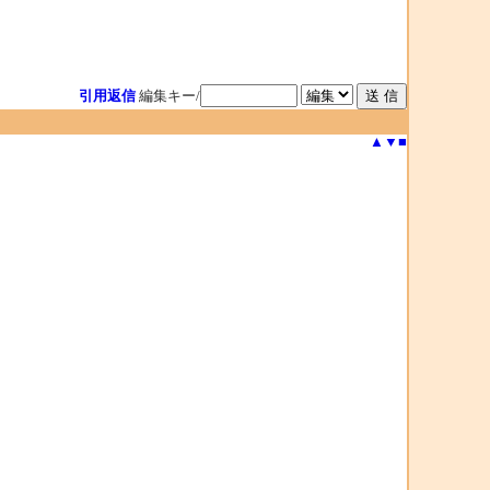
引用返信
編集キー/
▲
▼
■