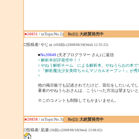
■20851
/ inTopicNo.2)
Re[1]: 大絶賛発売中
□投稿者/ やじゅ
(456回)-(2008/06/18(Wed) 12:35:22)
■
No20849
(天才プログラマー さん) に返信
> 解析本好評発売中！！
> やねう解析チーム による解析本。やねうらおの本で
> 『解析魔法少女美咲ちゃんマジカルオープン！』が
>
他の掲示板でも記述されてたけど、宣伝をしたいんでし
著者のやねうらおさんは、こういった方法は望まないと思い
※このコメントも削除してもかまいません。
■20858
/ inTopicNo.3)
Re[2]: 大絶賛発売中
□投稿者/ 凪瀬
(56回)-(2008/06/18(Wed) 13:06:02)