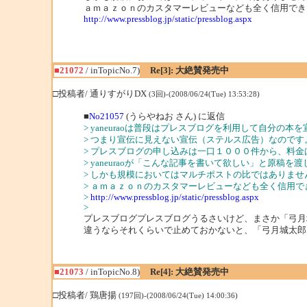
ａｍａｚｏｎのカスタマーレビューなども全く信用でき
http://www.pressblog.jp/static/pressblog.aspx
■21072
/ inTopicNo.7)
Re[3]: 大絶賛発売中
□投稿者/ 通りすがりDX
(3回)-(2008/06/24(Tue) 13:53:28)
■
No21057
(うらやねお さん) に返信
> yaneuraoは普段はプレスブログを利用して自分の本
> つまり宣伝に見えない宣伝（ステルス広告）なので
> プレスブログの申し込みは一口１０００件から、料
> yaneuraoが「こんな記事を書いて欲しい」と原
> しかも規模においてはマルチポストの比ではありませ
> ａｍａｚｏｎのカスタマーレビューなども全く信用で
>
http://www.pressblog.jp/static/pressblog.aspx
>
プレスブログプレスブログうるさいけど、まさか「弓月
違うならそれくらいで止めておかないと、「弓月城太郎
■21073
/ inTopicNo.8)
Re[4]: 大絶賛発売中
□投稿者/ 鶏唐揚
(197回)-(2008/06/24(Tue) 14:00:36)