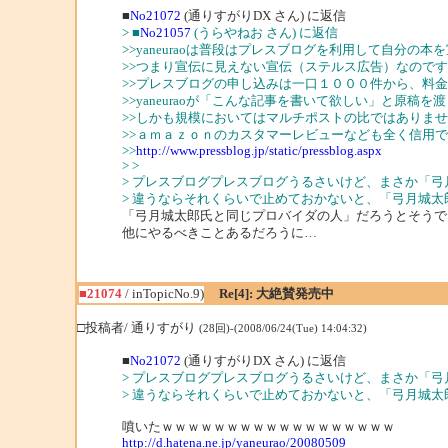
■
No21072
(通りすがりDX さん) に返信
> ■
No21057
(うらやねお さん) に返信
>>yaneuraoは普段はプレスブログを利用して自分の
>>つまり宣伝に見えない宣伝（ステルス広告）なので
>>プレスブログの申し込みは一口１０００件から、料
>>yaneuraoが「こんな記事を書いて欲しい」と原
>>しかも規模においてはマルチポストの比ではありま
>>ａｍａｚｏｎのカスタマーレビューなども全く信用
>>
http://www.pressblog.jp/static/pressblog.aspx
> >
> プレスブログプレスブログうるさいけど、まさか「
> 違うならそれくらいで止めておかないと、「弓月城
「弓月城太郎氏と同じプロバイダの人」だろうとそうで
他にやるべきことあるだろうに…
■21074
/ inTopicNo.9)
Re[4]: 大絶賛発売中
□投稿者/ 通りすがり
(28回)-(2008/06/24(Tue) 14:04:32)
■
No21072
(通りすがりDX さん) に返信
> プレスブログプレスブログうるさいけど、まさか「
> 違うならそれくらいで止めておかないと、「弓月城
噴いたｗｗｗｗｗｗｗｗｗｗｗｗｗｗｗｗｗｗ
http://d.hatena.ne.jp/yaneurao/20080509