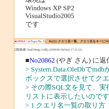
Windows XP SP2
VisualStudio2005
です
■20864
/ inTopicNo.2)
Re[1]: クエリ名一覧、クエリ名をキーに
□投稿者/ bad14mg
(14回)-(2008/06/18(Wed) 17:25:52)
■
No20862
(やぎ さん) に返
> System.Data.Ole
ボックスで選択させてク
> その際SQL文を見て、
リストに表示したいので
> 1.クエリ名一覧の取り方