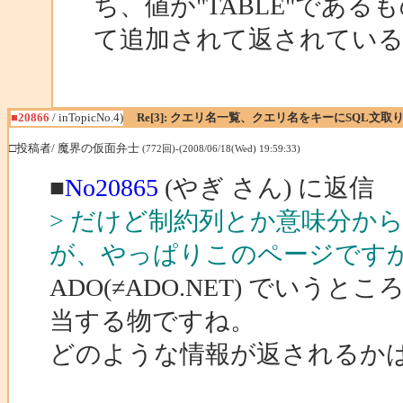
ち、値が"TABLE"であるも
て追加されて返されてい
■20866
/ inTopicNo.4)
Re[3]: クエリ名一覧、クエリ名をキーにSQL文取
□投稿者/ 魔界の仮面弁士
(772回)-(2008/06/18(Wed) 19:59:33)
■
No20865
(やぎ さん) に返信
> だけど制約列とか意味分か
が、やっぱりこのページです
ADO(≠ADO.NET) でいうところの
当する物ですね。
どのような情報が返されるかは、