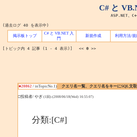
C# と V
ASP.NET、C
(過去ログ 40 を表示中)
C# と VB.NET 入
掲示板トップ
新規作成
利用方法/規
門
[トピック内 4 記事 (1 - 4 表示)] <<
0
>>
■20862
/ inTopicNo.1)
クエリ名一覧、クエリ名をキーにSQL文
□投稿者/ やぎ
(1回)-(2008/06/18(Wed) 16:55:07)
分類:[C#]