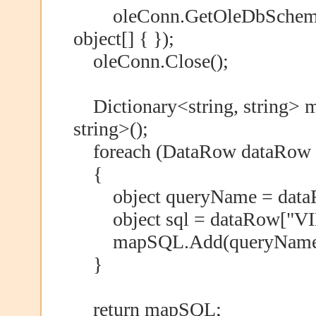
oleConn.GetOleDbSchemaT
object[] { });
oleConn.Close();
Dictionary<string, string> 
string>();
foreach (DataRow dataRow 
{
object queryName = dat
object sql = dataRow["V
mapSQL.Add(queryName.ToSt
}
return mapSQL;