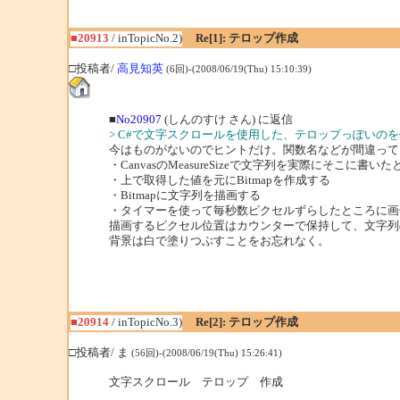
■20913
/ inTopicNo.2)
Re[1]: テロップ作成
□投稿者/
高見知英
(6回)-(2008/06/19(Thu) 15:10:39)
■
No20907
(しんのすけ さん) に返信
> C#で文字スクロールを使用した、テロップっぽいの
今はものがないのでヒントだけ。関数名などが間違って
・CanvasのMeasureSizeで文字列を実際にそこに書
・上で取得した値を元にBitmapを作成する
・Bitmapに文字列を描画する
・タイマーを使って毎秒数ピクセルずらしたところに画
描画するピクセル位置はカウンターで保持して、文字列
背景は白で塗りつぶすことをお忘れなく。
■20914
/ inTopicNo.3)
Re[2]: テロップ作成
□投稿者/ ま
(56回)-(2008/06/19(Thu) 15:26:41)
文字スクロール テロップ 作成