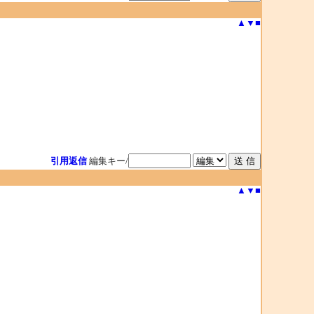
▲
▼
■
引用返信
編集キー/
▲
▼
■