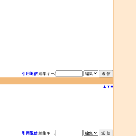
引用返信
編集キー/
▲
▼
■
引用返信
編集キー/