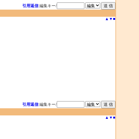
引用返信
編集キー/
▲
▼
■
引用返信
編集キー/
▲
▼
■