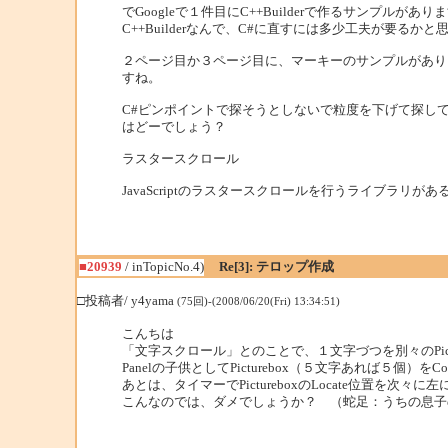
でGoogleで１件目にC++Builderで作るサンプルがあり
C++Builderなんで、C#に直すには多少工夫が要る
２ページ目か３ページ目に、マーキーのサンプルがあり
すね。
C#ピンポイントで探そうとしないで粒度を下げて探し
はどーでしょう？
ラスタースクロール
JavaScriptのラスタースクロールを行うライブラリが
■20939
/ inTopicNo.4)
Re[3]: テロップ作成
□投稿者/ y4yama
(75回)-(2008/06/20(Fri) 13:34:51)
こんちは
「文字スクロール」とのことで、１文字づつを別々のPic
Panelの子供としてPicturebox（５文字あれば５個）をCont
あとは、タイマーでPictureboxのLocate位置を次
こんなのでは、ダメでしょうか？ （蛇足：うちの息子