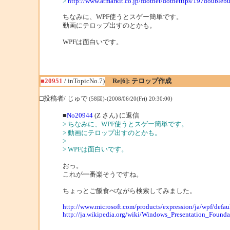
>
http://www.atmarkit.co.jp/fdotnet/dotnettips/197doubleb
ちなみに、WPF使うとスゲー簡単です。
動画にテロップ出すのとかも。
WPFは面白いです。
■20951
/ inTopicNo.7)
Re[6]: テロップ作成
□投稿者/ じゅで
(58回)-(2008/06/20(Fri) 20:30:00)
■
No20944
(Z さん) に返信
> ちなみに、WPF使うとスゲー簡単です。
> 動画にテロップ出すのとかも。
>
> WPFは面白いです。
おっ。
これが一番楽そうですね。
ちょっとご飯食べながら検索してみました。
http://www.microsoft.com/products/expression/ja/wpf/defau
http://ja.wikipedia.org/wiki/Windows_Presentation_Founda