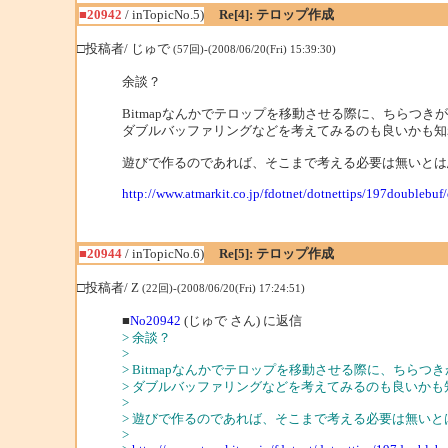
■20942
/ inTopicNo.5)
Re[4]: テロップ作成
□投稿者/ じゅで
(57回)-(2008/06/20(Fri) 15:39:30)
余談？
Bitmapなんかでテロップを移動させる際に、ちらつき
ダブルバッファリングなどを考えてみるのも良いかも知
遊びで作るのであれば、そこまで考える必要は無いとは
http://www.atmarkit.co.jp/fdotnet/dotnettips/197doublebuf
■20944
/ inTopicNo.6)
Re[5]: テロップ作成
□投稿者/ Z
(22回)-(2008/06/20(Fri) 17:24:51)
■
No20942
(じゅで さん) に返信
> 余談？
>
> Bitmapなんかでテロップを移動させる際に、ちら
> ダブルバッファリングなどを考えてみるのも良いかも
>
> 遊びで作るのであれば、そこまで考える必要は無いと
>