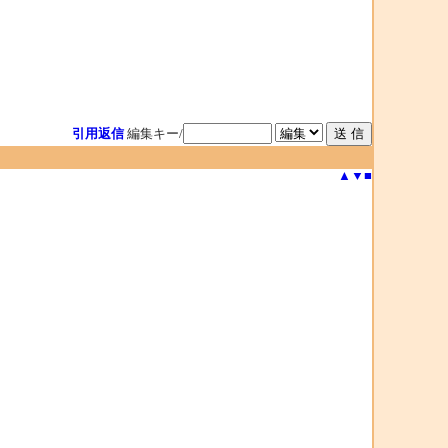
引用返信
編集キー/
▲
▼
■