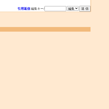
引用返信
編集キー/