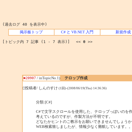
(過去ログ 40 を表示中)
掲示板トップ
C# と VB.NET 入門
新規作成
[トピック内 7 記事 (1 - 7 表示)] <<
0
>>
■20907
/ inTopicNo.1)
テロップ作成
□投稿者/ しんのすけ
(1回)-(2008/06/19(Thu) 14:36:36)
分類:[C#]
C#で文字スクロールを使用した、テロップっぽいのを
考えているのですが、作製方法が不明です。
どなたかヒントのご教示をお願いできませんでしょうか
WEB検索致しましたが、情報少なく難航しています。