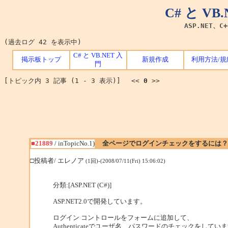
C# と V
ASP.NET、C
(過去ログ 42 を表示中)
C# と VB.NET 入
掲示板トップ
新規作成
利用方法/規
門
[トピック内 3 記事 (1 - 3 表示)] <<
0
>>
■21889
/ inTopicNo.1)
全ページでログインチェックをするには？
□投稿者/ エレノア
(1回)-(2008/07/11(Fri) 15:06:02)
分類:[ASP.NET (C#)]
ASP.NET2.0で開発しています。
ログイン コントロールをフォームに追加して、
Authenticateでユーザ名、パスワードのチェックをしてい