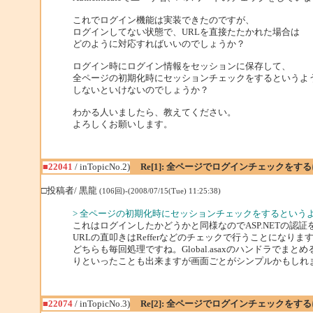
これでログイン機能は実装できたのですが、
ログインしてない状態で、URLを直接たたかれた場合は
どのように対応すればいいのでしょうか？
ログイン時にログイン情報をセッションに保存して、
全ページの初期化時にセッションチェックをするというよ
しないといけないのでしょうか？
わかる人いましたら、教えてください。
よろしくお願いします。
■22041
/ inTopicNo.2)
Re[1]: 全ページでログインチェックをす
□投稿者/ 黒龍
(106回)-(2008/07/15(Tue) 11:25:38)
> 全ページの初期化時にセッションチェックをするという
これはログインしたかどうかと同様なのでASP.NETの認
URLの直叩きはRefferなどのチェックで行うことになりま
どちらも毎回処理ですね。Global.asaxのハンドラでま
りといったことも出来ますが画面ごとがシンプルかもしれ
■22074
/ inTopicNo.3)
Re[2]: 全ページでログインチェックをす