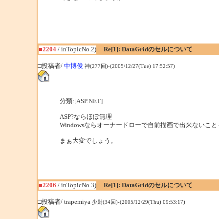
■2204
/ inTopicNo.2)
Re[1]: DataGridのセルについて
□投稿者/
中博俊
神(277回)-(2005/12/27(Tue) 17:52:57)
分類:[ASP.NET]
ASP?ならほぼ無理
Windowsならオーナードローで自前描画で出来ないこ
まぁ大変でしょう。
■2206
/ inTopicNo.3)
Re[1]: DataGridのセルについて
□投稿者/ trapemiya
少尉(34回)-(2005/12/29(Thu) 09:53:17)