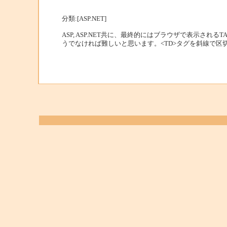
分類:[ASP.NET]
ASP, ASP.NET共に、最終的にはブラウザで表示され
うでなければ難しいと思います。<TD>タグを斜線で区