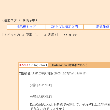
(過去ログ 2 を表示中)
掲示板トップ
C# と VB.NET 入門
新規作成
[トピック内 3 記事 (1 - 3 表示)] <<
0
>>
■2203
/ inTopicNo.1)
DataGridのセルについて
□投稿者/ ASP
二等兵(1回)-(2005/12/27(Tue) 14:48:18)
分類:[ASP.NET]
分類:[ASP.NET]
DataGridの1セルを斜線で分割して、それぞれに文字
できないのでしょうか？