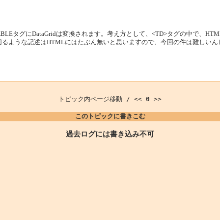
るTABLEタグにDataGridは変換されます。考え方として、<TD>タグの中
切るような記述はHTMLにはたぶん無いと思いますので、今回の件は難しい
トピック内ページ移動 / <<
0
>>
このトピックに書きこむ
過去ログには書き込み不可