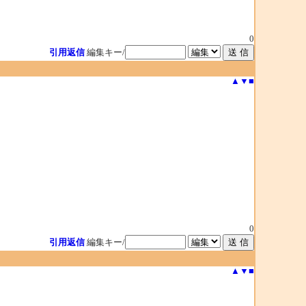
0
引用返信
編集キー/
▲
▼
■
0
引用返信
編集キー/
▲
▼
■