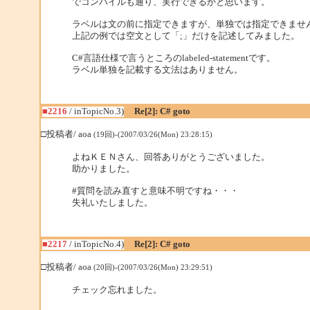
でコンパイルも通り、実行できるかと思います。
ラベルは文の前に指定できますが、単独では指定できませ
上記の例では空文として「;」だけを記述してみました。
C#言語仕様で言うところのlabeled-statementです。
ラベル単独を記載する文法はありません。
■2216
/ inTopicNo.3)
Re[2]: C# goto
□投稿者/ aoa
(19回)-(2007/03/26(Mon) 23:28:15)
よねＫＥＮさん、回答ありがとうございました。
助かりました。
#質問を読み直すと意味不明ですね・・・
失礼いたしました。
■2217
/ inTopicNo.4)
Re[2]: C# goto
□投稿者/ aoa
(20回)-(2007/03/26(Mon) 23:29:51)
チェック忘れました。