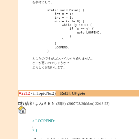
        static void Main() {

            int x = 1;

            int y = 1;

            while (x != 0) {

                while (y != 0) {

                    if (x == y) {

                        goto LOOPEND;

                    }

                }

            }

            LOOPEND:

        }

としたのですがコンパイルすら通りません。

どこが悪いのでしょうか？

よろしくお願いします。
■2212
/ inTopicNo.2)
Re[1]: C# goto
□投稿者/ よねＫＥＮ
(25回)-(2007/03/26(Mon) 22:13:22)
> LOOPEND:
;
> }