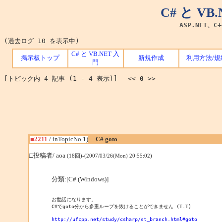
C# と V
ASP.NET、C
(過去ログ 10 を表示中)
C# と VB.NET 入
掲示板トップ
新規作成
利用方法/規
門
[トピック内 4 記事 (1 - 4 表示)] <<
0
>>
■2211
/ inTopicNo.1)
C# goto
□投稿者/ aoa
(18回)-(2007/03/26(Mon) 20:55:02)
分類:[C# (Windows)]
お世話になります。

C#でgoto分から多重ループを抜けることができません (T.T)

http://ufcpp.net/study/csharp/st_branch.html#goto