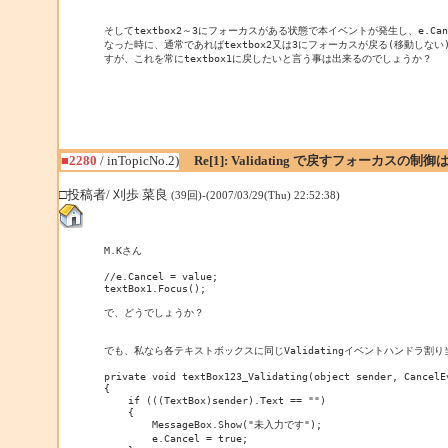
そしてtextbox2～3にフォーカスがある状態で本イベントが発生し、e.Cance
なった時に、通常であればtextbox2又は3にフォーカスが戻る(移動しない)
■2280
/ inTopicNo.2)
Re[1]: Validating で戻すフォーカスの
□投稿者/ 刈歩 菜良
(39回)-(2007/03/29(Thu) 22:52:38)
M.Kさん

//e.Cancel = value;

textBox1.Focus();

で、どうでしょうか？

でも、私なら各テキストボックスに同じValidatingイベントハンドラ割り
private void textBox123_Validating(object sender, CancelEv
{

    if (((TextBox)sender).Text == "")

    {

        MessageBox.Show("未入力です");

        e.Cancel = true;
