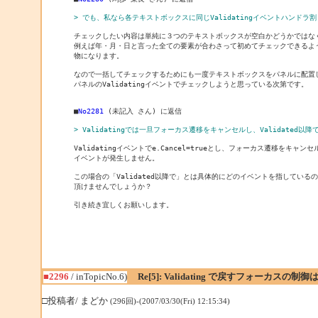
> でも、私なら各テキストボックスに同じValidatingイベントハンドラ
チェックしたい内容は単純に３つのテキストボックスが空白かどうかではなく
例えば年・月・日と言った全ての要素が合わさって初めてチェックできるよう
物になります。

なので一括してチェックするためにも一度テキストボックスをパネルに配置し
パネルのValidatingイベントでチェックしようと思っている次第です。

■
No2281
 (未記入 さん) に返信

> Validatingでは一旦フォーカス遷移をキャンセルし、Validated
Validatingイベントでe.Cancel=trueとし、フォーカス遷移をキャンセルす
イベントが発生しません。

この場合の「Validated以降で」とは具体的にどのイベントを指しているの
頂けませんでしょうか？

引き続き宜しくお願いします。
■2296
/ inTopicNo.6)
Re[5]: Validating で戻すフォーカスの
□投稿者/ まどか
(296回)-(2007/03/30(Fri) 12:15:34)