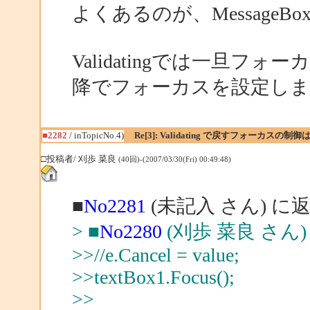
よくあるのが、Message
Validatingでは一旦フォ
降でフォーカスを設定し
■2282
/ inTopicNo.4)
Re[3]: Validating で戻すフォーカスの
□投稿者/ 刈歩 菜良
(40回)-(2007/03/30(Fri) 00:49:48)
■
No2281
(未記入 さん) に
> ■
No2280
(刈歩 菜良 さん
>>//e.Cancel = value;
>>textBox1.Focus();
>>