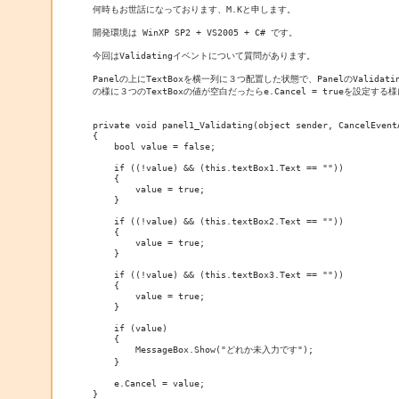
何時もお世話になっております、M.Kと申します。

開発環境は WinXP SP2 + VS2005 + C# です。

今回はValidatingイベントについて質問があります。

Panelの上にTextBoxを横一列に３つ配置した状態で、PanelのValidati
の様に３つのTextBoxの値が空白だったらe.Cancel = trueを設定する
private void panel1_Validating(object sender, CancelEventA
{

    bool value = false;

    if ((!value) && (this.textBox1.Text == ""))

    {

        value = true;

    }

    if ((!value) && (this.textBox2.Text == ""))

    {

        value = true;

    }

    if ((!value) && (this.textBox3.Text == ""))

    {

        value = true;

    }

    if (value)

    {

        MessageBox.Show("どれか未入力です");

    }

    e.Cancel = value;

}
