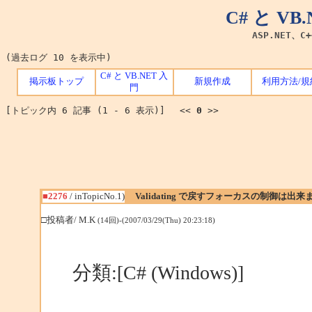
C# と V
ASP.NET、C
(過去ログ 10 を表示中)
C# と VB.NET 入
掲示板トップ
新規作成
利用方法/規
門
[トピック内 6 記事 (1 - 6 表示)] <<
0
>>
■2276
/ inTopicNo.1)
Validating で戻すフォーカスの制御は出
□投稿者/ M.K
(14回)-(2007/03/29(Thu) 20:23:18)
分類:[C# (Windows)]