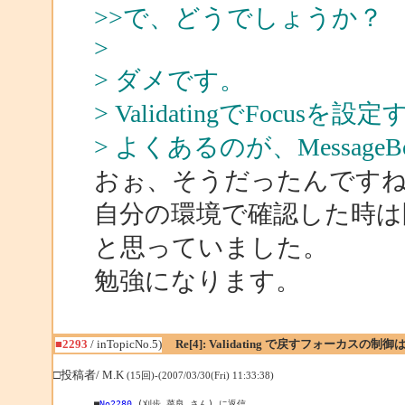
>>で、どうでしょうか？
>
> ダメです。
> ValidatingでFoc
> よくあるのが、Messag
おぉ、そうだったんです
自分の環境で確認した時は
と思っていました。
勉強になります。
■2293
/ inTopicNo.5)
Re[4]: Validating で戻すフォーカスの
□投稿者/ M.K
(15回)-(2007/03/30(Fri) 11:33:38)
■
No2280
 (刈歩 菜良 さん) に返信
