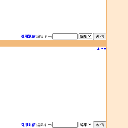
引用返信
編集キー/
▲
▼
■
引用返信
編集キー/