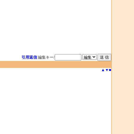
引用返信
編集キー/
▲
▼
■