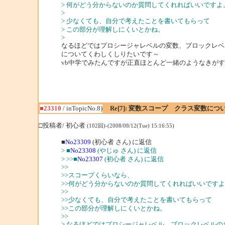
> 何がどう分からないのか質問してくれればいいですよ
>
> 少なくても、自分で考えたことを書いてもらって
> この部分が理解しにくいとかね。
>
なるほどではプロシージャレベルの変数、ブロックレベ
についてくわしくしりたいです～
vb中学でみたんですが正直ほとんど一緒のようなきが
■23310
/ inTopicNo.8)
Re[7]: 変数スコープ クラス変数につ
□投稿者/ 初心者
(102回)-(2008/08/12(Tue) 15:16:55)
■
No23309
(初心者 さん) に返信
> ■
No23308
(やじゅ さん) に返信
> >>■
No23307
(初心者 さん) に返信
>>
>>スコープくらいなら、
>>何がどう分からないのか質問してくれればいいです
>>
>>少なくても、自分で考えたことを書いてもらって
>>この部分が理解しにくいとかね。
>>
> なるほどではプロシージャレベル、ブロックレベルの