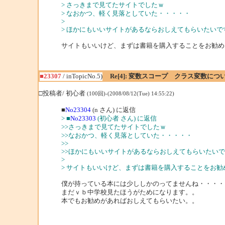
> さっきまで見てたサイトでしたｗ
> なおかつ、軽く見落としていた・・・・・
>
> ほかにもいいサイトがあるならおしえてもらいたいで
サイトもいいけど、まずは書籍を購入することをお勧め
■23307
/ inTopicNo.5)
Re[4]: 変数スコープ クラス変数につ
□投稿者/ 初心者
(100回)-(2008/08/12(Tue) 14:55:22)
■
No23304
(n さん) に返信
> ■
No23303
(初心者 さん) に返信
>>さっきまで見てたサイトでしたｗ
>>なおかつ、軽く見落としていた・・・・・
>>
>>ほかにもいいサイトがあるならおしえてもらいたい
>
> サイトもいいけど、まずは書籍を購入することをお勧
僕が持っている本には少ししかのってませんね・・・・
まだｖｂ中学校見たほうがためになります。。
本でもお勧めがあればおしえてもらいたい。。