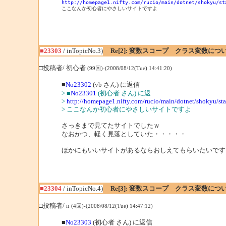
http://homepage1.nifty.com/rucio/main/dotnet/shokyu/st

ここなんか初心者にやさしいサイトですよ
■23303
/ inTopicNo.3)
Re[2]: 変数スコープ クラス変数につ
□投稿者/ 初心者
(99回)-(2008/08/12(Tue) 14:41:20)
■
No23302
(vb さん) に返信
> ■
No23301
(初心者 さん) に返
>
http://homepage1.nifty.com/rucio/main/dotnet/shokyu/st
> ここなんか初心者にやさしいサイトですよ
さっきまで見てたサイトでしたｗ
なおかつ、軽く見落としていた・・・・・
ほかにもいいサイトがあるならおしえてもらいたいです
■23304
/ inTopicNo.4)
Re[3]: 変数スコープ クラス変数につ
□投稿者/ n
(4回)-(2008/08/12(Tue) 14:47:12)
■
No23303
(初心者 さん) に返信