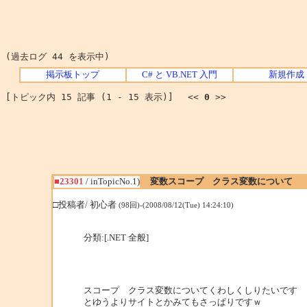
(過去ログ 44 を表示中)
掲示板トップ
C# と VB.NET 入門
新規作成
[トピック内 15 記事 (1 - 15 表示)] <<
0
>>
■23301
/ inTopicNo.1)
変数スコープ クラス変数について
□投稿者/ 初心者
(98回)-(2008/08/12(Tue) 14:24:10)
分類:[.NET 全般]
スコープ クラス変数についてくわしくしりたいです
とゆうよりサイトとかみてもさっぱりですｗ