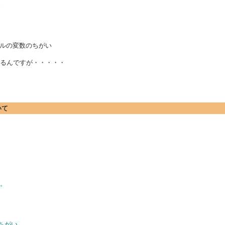
。
ルの変数のちがい
するんですが・・・・・
いて
よ。
ちがい