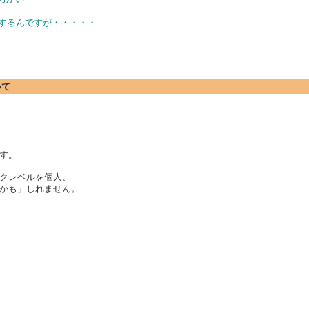
がするんですが・・・・・
いて
す。
クレベルを個人、
かも」しれません。