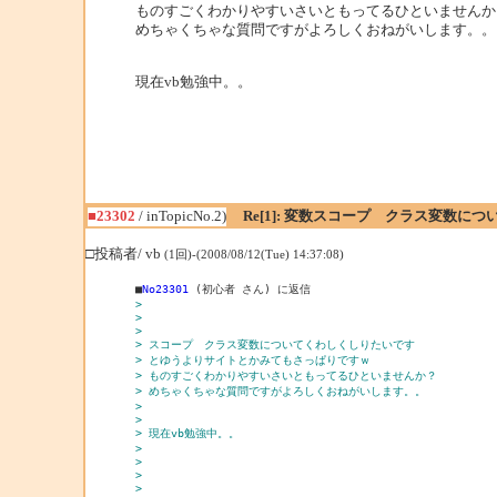
ものすごくわかりやすいさいともってるひといませんか
めちゃくちゃな質問ですがよろしくおねがいします。。
現在vb勉強中。。
■23302
/ inTopicNo.2)
Re[1]: 変数スコープ クラス変数につ
□投稿者/ vb
(1回)-(2008/08/12(Tue) 14:37:08)
■
No23301
> 
> 
> 
> スコープ　クラス変数についてくわしくしりたいです
> とゆうよりサイトとかみてもさっぱりですｗ
> ものすごくわかりやすいさいともってるひといませんか？
> めちゃくちゃな質問ですがよろしくおねがいします。。
> 
> 
> 現在vb勉強中。。
> 
> 
> 
> 