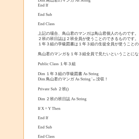
Dim 鳥山君のマンガ As String
End If
End Sub
End Class
上記の場合、鳥山君のマンガは鳥山君個人のものです。
２班の班日誌は２班全員が使うことのできるものです。
１年３組の学級図書は１年３組の生徒全員が使うことの
鳥山君のマンガを１年３組全員で見たいということにな
Public Class １年３組
Dim １年３組の学級図書 As String
Dim 鳥山君のマンガ As String '←没収！
Private Sub ２班()
Dim ２班の班日誌 As String
If X = Y Then
End If
End Sub
End Class