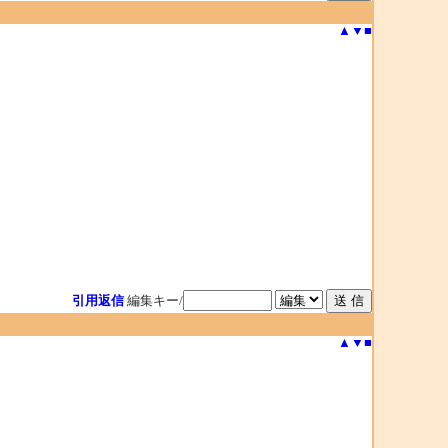
▲
▼
■
引用返信
編集キー/
▲
▼
■