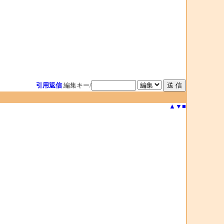
引用返信
編集キー/
▲
▼
■