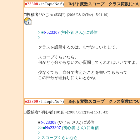
■23308
/ inTopicNo.6)
Re[5]: 変数スコープ クラス変数につ
□投稿者/ やじゅ
(533回)-(2008/08/12(Tue) 15:01:49)
> ■
No23307
(初心者 さん) に返信
>
クラスを説明するのは、むずかしいとして、
スコープくらいなら、
何がどう分からないのか質問してくれればいいですよ。
少なくても、自分で考えたことを書いてもらって
この部分が理解しにくいとかね。
■23309
/ inTopicNo.7)
Re[6]: 変数スコープ クラス変数につ
□投稿者/ 初心者
(101回)-(2008/08/12(Tue) 15:15:43)
■
No23308
(やじゅ さん) に返信
>>■
No23307
(初心者 さん) に返信
>
> スコープくらいなら、