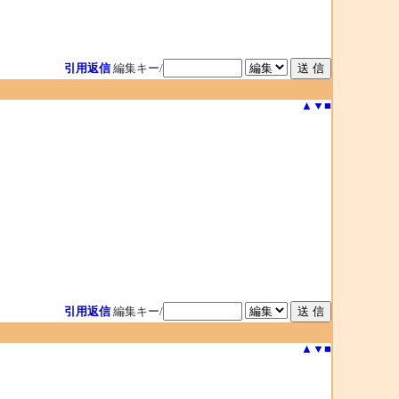
引用返信
編集キー/
▲
▼
■
引用返信
編集キー/
▲
▼
■