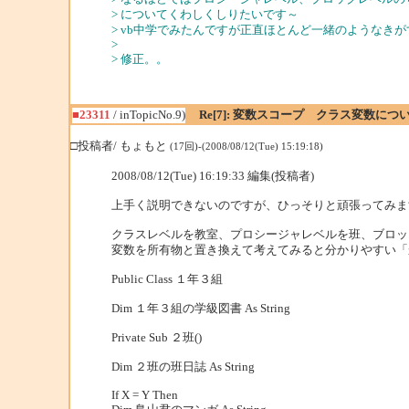
> についてくわしくしりたいです～
> vb中学でみたんですが正直ほとんど一緒のようなき
>
> 修正。。
■23311
/ inTopicNo.9)
Re[7]: 変数スコープ クラス変数につ
□投稿者/ もょもと
(17回)-(2008/08/12(Tue) 15:19:18)
2008/08/12(Tue) 16:19:33 編集(投稿者)
上手く説明できないのですが、ひっそりと頑張ってみま
クラスレベルを教室、プロシージャレベルを班、ブロッ
変数を所有物と置き換えて考えてみると分かりやすい「
Public Class １年３組
Dim １年３組の学級図書 As String
Private Sub ２班()
Dim ２班の班日誌 As String
If X = Y Then