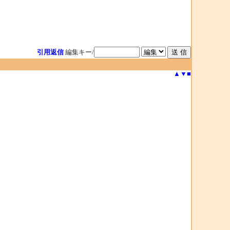
引用返信
編集キー/
▲
▼
■